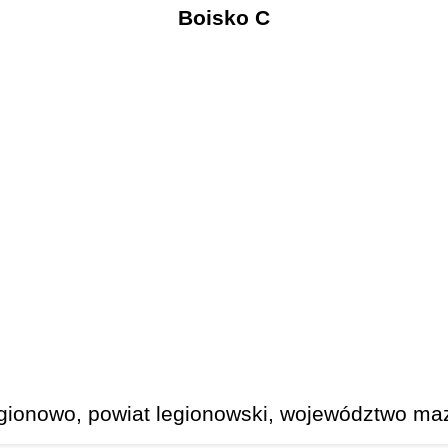
Boisko C
gionowo, powiat legionowski, województwo maz