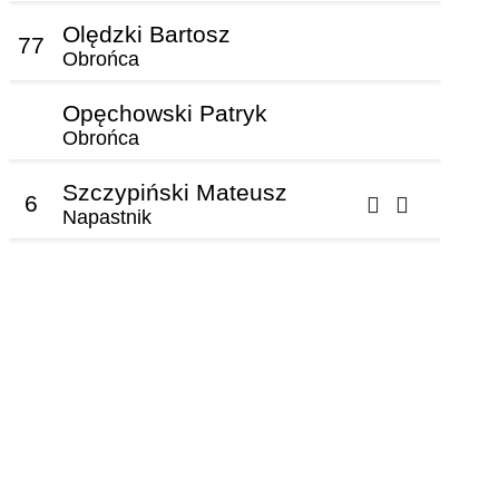
Olędzki Bartosz
77
Obrońca
Opęchowski Patryk
Obrońca
Szczypiński Mateusz
6
Napastnik