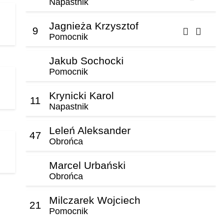
Napastnik
Jagnieża Krzysztof
9
Pomocnik
Jakub Sochocki
Pomocnik
Krynicki Karol
11
Napastnik
Leleń Aleksander
47
Obrońca
Marcel Urbański
Obrońca
Milczarek Wojciech
21
Pomocnik