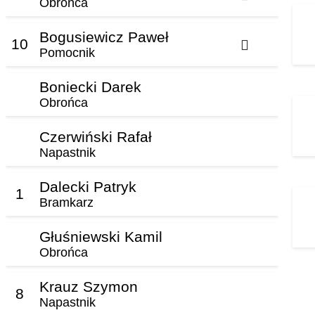
Obrońca
Bogusiewicz Paweł
10
Pomocnik
Boniecki Darek
Obrońca
Czerwiński Rafał
Napastnik
Dalecki Patryk
1
Bramkarz
Głuśniewski Kamil
Obrońca
Krauz Szymon
8
Napastnik