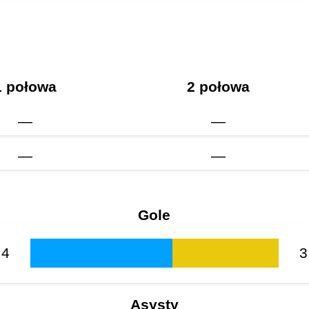
1 połowa
2 połowa
—
—
—
—
Gole
4
3
Asysty