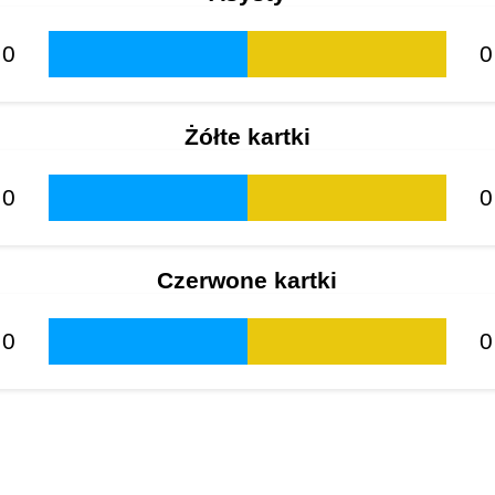
0
0
Żółte kartki
0
0
Czerwone kartki
0
0