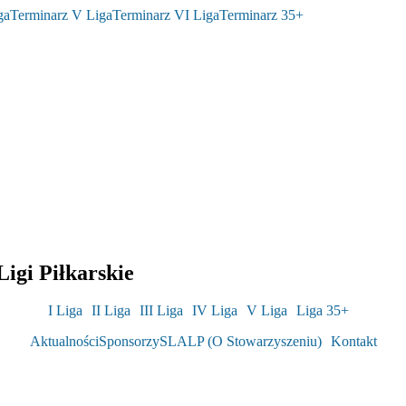
ga
Terminarz V Liga
Terminarz VI Liga
Terminarz 35+
igi Piłkarskie
I Liga
II Liga
III Liga
IV Liga
V Liga
Liga 35+
Aktualności
Sponsorzy
SLALP (O Stowarzyszeniu)
Kontakt