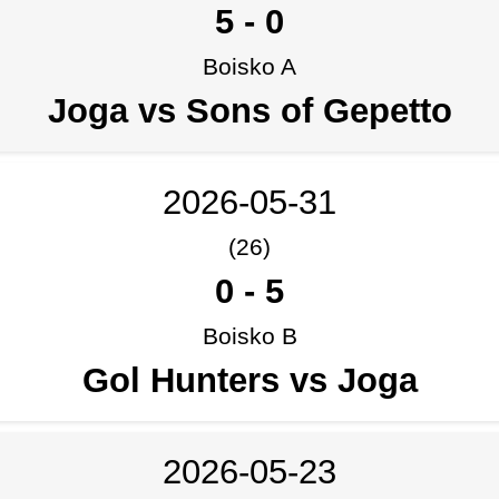
5
-
0
Boisko A
Joga vs Sons of Gepetto
2026-05-31
(26)
0
-
5
Boisko B
Gol Hunters vs Joga
2026-05-23