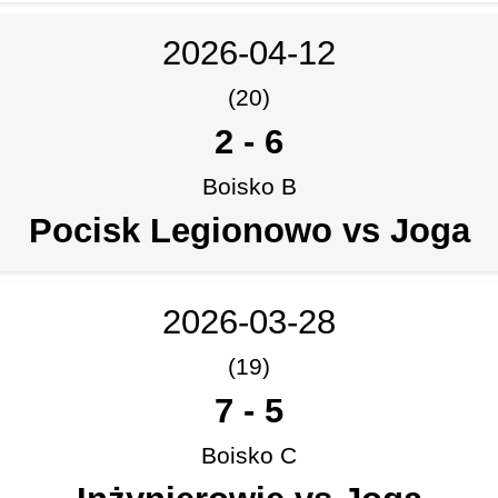
2026-04-12
(20)
2
-
6
Boisko B
Pocisk Legionowo vs Joga
2026-03-28
(19)
7
-
5
Boisko C