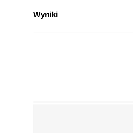
Wyniki