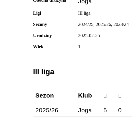
Obecna drużyna
Joga
Ligi
III liga
Sezony
2024/25, 2025/26, 2023/24
Urodziny
2025-02-25
Wiek
1
III liga
Sezon
Klub
2025/26
Joga
5
0