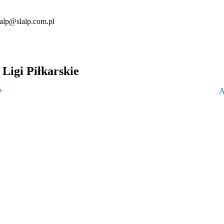
lalp@slalp.com.pl
Ligi Piłkarskie
+
A