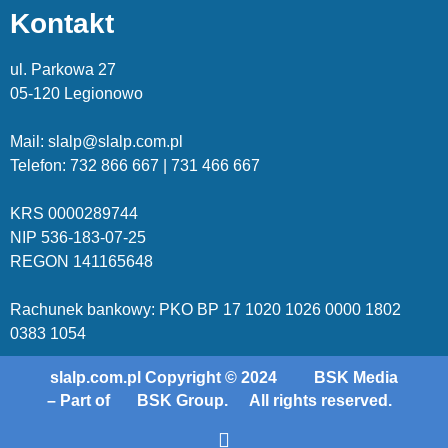
Kontakt
ul. Parkowa 27
05-120 Legionowo
Mail: slalp@slalp.com.pl
Telefon: 732 86
6 667 | 731 46
6 667
KRS 00002
89744
NIP 536-18
3-07-25
REGON 1411
65648
Rachunek bankowy: PKO BP 17 10
20 10
26 00
00 18
02
038
3 1054
slalp.com.pl Copyright © 2024
BSK Media
– Part of
BSK Group.
All rights reserved.