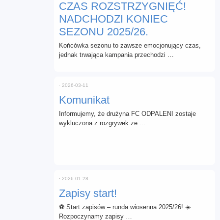
CZAS ROZSTRZYGNIĘĆ!
NADCHODZI KONIEC
SEZONU 2025/26.
Końcówka sezonu to zawsze emocjonujący czas,
jednak trwająca kampania przechodzi …
⋅
2026-03-11
Komunikat
Informujemy, że drużyna FC ODPALENI zostaje
wykluczona z rozgrywek ze …
⋅
2026-01-28
Zapisy start!
⚽ Start zapisów – runda wiosenna 2025/26! ☀️
Rozpoczynamy zapisy …