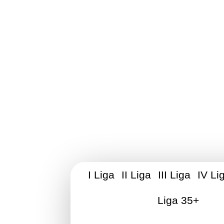
Stowarzyszen
I Liga
II Liga
III Liga
IV Li
Liga 35+