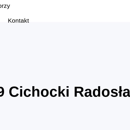
orzy
Kontakt
9
Cichocki Radosł