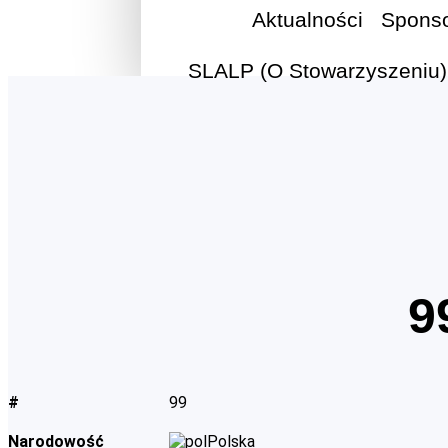
Aktualności
Spons
SLALP (O Stowarzyszeniu)
9
#
99
Narodowość
Polska