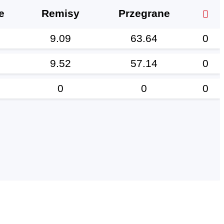
e
Remisy
Przegrane
9.09
63.64
0
9.52
57.14
0
0
0
0