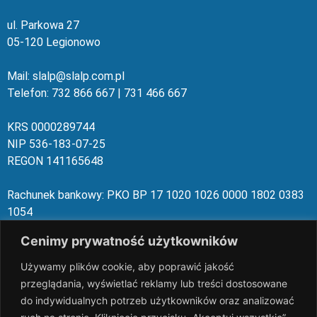
ul. Parkowa 27
05-120 Legionowo
Mail: slalp@slalp.com.pl
Telefon: 732 86
6 667 | 731 46
6 667
KRS 00002
89744
NIP 536-18
3-07-25
REGON 1411
65648
Rachunek bankowy: PKO BP 17 10
20 10
26 00
00 18
02 038
3
1054
Cenimy prywatność użytkowników
slalp.com.pl Copyright © 2024
BSK Media
– Part of
BSK Group.
All rights reserved.
Używamy plików cookie, aby poprawić jakość
przeglądania, wyświetlać reklamy lub treści dostosowane
do indywidualnych potrzeb użytkowników oraz analizować