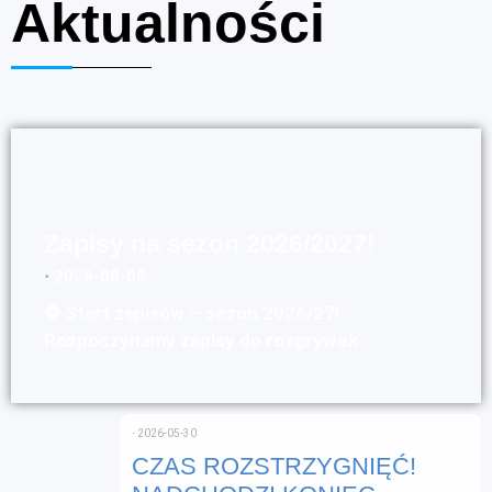
Aktualności
Zapisy na sezon 2026/2027!
⋅
2026-08-05
⚽ Start zapisów – sezon 2026/27!
Rozpoczynamy zapisy do rozgrywek …
⋅
2026-05-30
CZAS ROZSTRZYGNIĘĆ!