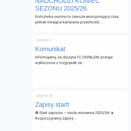
NADCHODZI KONIEC
SEZONU 2025/26.
Końcówka sezonu to zawsze emocjonujący czas,
jednak trwająca kampania przechodzi …
⋅
2026-03-11
Komunikat
Informujemy, że drużyna FC ODPALENI zostaje
wykluczona z rozgrywek ze …
⋅
2026-01-28
Zapisy start!
⚽ Start zapisów – runda wiosenna 2025/26! ☀️
Rozpoczynamy zapisy …