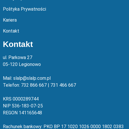
Polityka Prywatności
Kariera
Kontakt
Kontakt
ul. Parkowa 27
05-120 Legionowo
Mail: slalp@slalp.com.pl
Telefon: 732 86
6 667 | 731 46
6 667
KRS 00002
89744
NIP 536-18
3-07-25
REGON 1411
65648
Rachunek bankowy: PKO BP 17 10
20 10
26 00
00 18
02 038
3