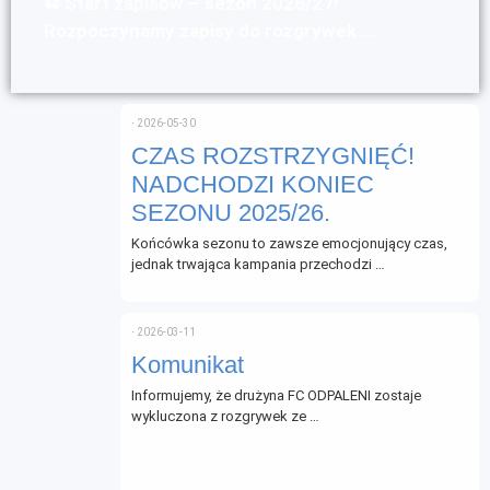
⚽ Start zapisów – sezon 2026/27!
Rozpoczynamy zapisy do rozgrywek …
⋅
2026-05-30
CZAS ROZSTRZYGNIĘĆ!
NADCHODZI KONIEC
SEZONU 2025/26.
Końcówka sezonu to zawsze emocjonujący czas,
jednak trwająca kampania przechodzi …
⋅
2026-03-11
Komunikat
Informujemy, że drużyna FC ODPALENI zostaje
wykluczona z rozgrywek ze …