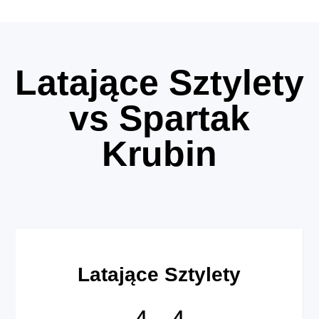
Latające Sztylety
vs Spartak
Krubin
Latające Sztylety
4
-
4