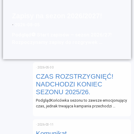
Zapisy na sezon 2026/2027!
⋅
2026-08-05
Podgląd⚽ Start zapisów – sezon 2026/27!
Rozpoczynamy zapisy do rozgrywek …
⋅
2026-05-30
CZAS ROZSTRZYGNIĘĆ!
NADCHODZI KONIEC
SEZONU 2025/26.
PodglądKońcówka sezonu to zawsze emocjonujący
czas, jednak trwająca kampania przechodzi …
⋅
2026-03-11
Komunikat