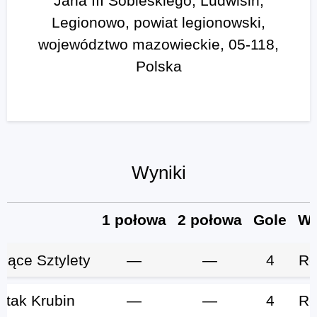
Jana III Sobieskiego, Ludwisin,
Legionowo, powiat legionowski,
województwo mazowieckie, 05-118,
Polska
Wyniki
b
1 połowa
2 połowa
Gole
Wy
ające Sztylety
—
—
4
Re
rtak Krubin
—
—
4
Re