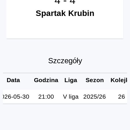
Spartak Krubin
Szczegóły
Data
Godzina
Liga
Sezon
Kolejk
2026-05-30
21:00
V liga
2025/26
26