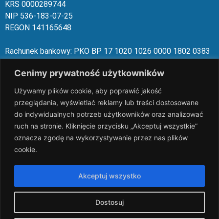
KRS 00002
89744
NIP 536-18
3-07-25
REGON 1411
65648
Rachunek bankowy: PKO BP 17 10
20 10
26 00
00 18
02 038
3
1054
Cenimy prywatność użytkowników
slalp.com.pl Copyright © 2024
BSK Media
Używamy plików cookie, aby poprawić jakość
– Part of
BSK Group.
All rights reserved.
przeglądania, wyświetlać reklamy lub treści dostosowane
do indywidualnych potrzeb użytkowników oraz analizować
ruch na stronie. Kliknięcie przycisku „Akceptuj wszystkie”
oznacza zgodę na wykorzystywanie przez nas plików
cookie.
Akceptuj wszystko
Dostosuj