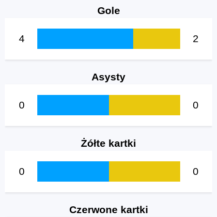
Gole
4
2
Asysty
0
0
Żółte kartki
0
0
Czerwone kartki