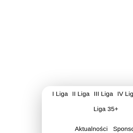
Stowarzyszen
I Liga
II Liga
III Liga
IV Li
Liga 35+
Aktualności
Spons