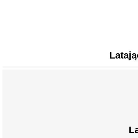
Latają
La