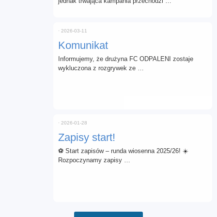
jednak trwająca kampania przechodzi …
⋅
2026-03-11
Komunikat
Informujemy, że drużyna FC ODPALENI zostaje
wykluczona z rozgrywek ze …
⋅
2026-01-28
Zapisy start!
⚽ Start zapisów – runda wiosenna 2025/26! ☀️
Rozpoczynamy zapisy …