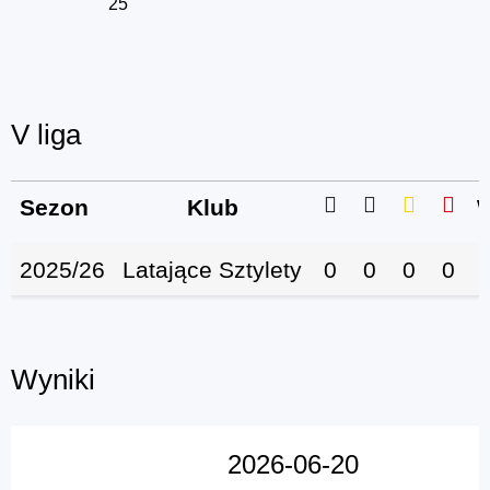
25
V liga
Sezon
Klub
W
2025/26
Latające Sztylety
0
0
0
0
Wyniki
2026-06-20