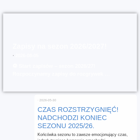
Zapisy na sezon 2026/2027!
⋅
2026-08-05
⚽ Start zapisów – sezon 2026/27!
Rozpoczynamy zapisy do rozgrywek …
⋅
2026-05-30
CZAS ROZSTRZYGNIĘĆ!
NADCHODZI KONIEC
SEZONU 2025/26.
Końcówka sezonu to zawsze emocjonujący czas,