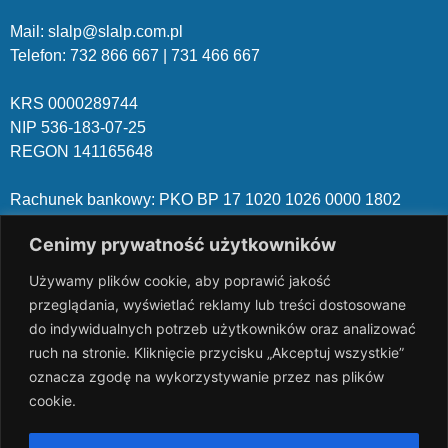
Mail: slalp@slalp.com.pl
Telefon: 732 86
6 667 | 731 46
6 667
KRS 00002
89744
NIP 536-18
3-07-25
REGON 1411
65648
Rachunek bankowy: PKO BP 17 10
20 10
26 00
00 18
02
038
3 1054
Cenimy prywatność użytkowników
slalp.com.pl Copyright © 2024
BSK Media
Używamy plików cookie, aby poprawić jakość
– Part of
BSK Group.
All rights reserved.
przeglądania, wyświetlać reklamy lub treści dostosowane
do indywidualnych potrzeb użytkowników oraz analizować
ruch na stronie. Kliknięcie przycisku „Akceptuj wszystkie”
oznacza zgodę na wykorzystywanie przez nas plików
cookie.