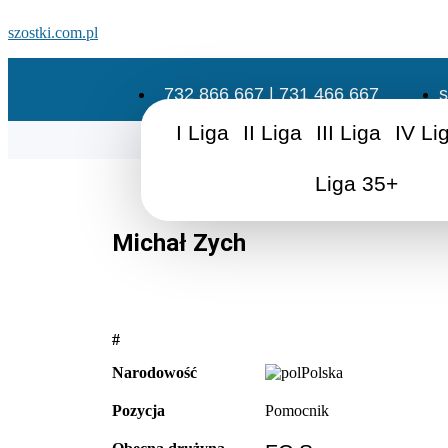
szostki.com.pl
732 866 667 | 731 466 667
s
I Liga
II Liga
III Liga
IV Li
Liga 35+
Michał Zych
#
Narodowość
Polska
Pozycja
Pomocnik