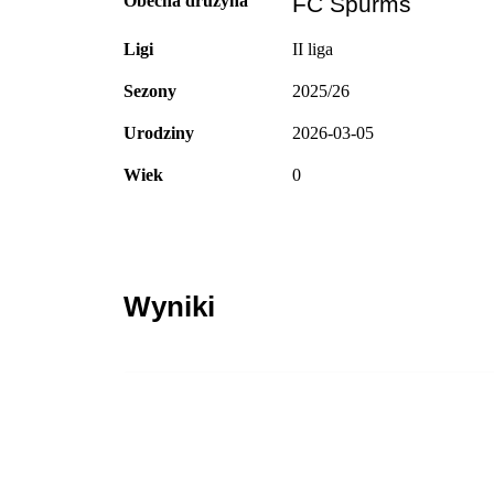
Obecna drużyna
FC Spurms
Ligi
II liga
Sezony
2025/26
Urodziny
2026-03-05
Wiek
0
Wyniki