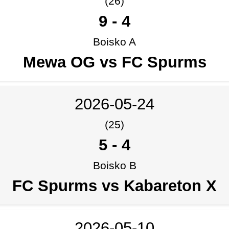
(26)
9
-
4
Boisko A
Mewa OG vs FC Spurms
2026-05-24
(25)
5
-
4
Boisko B
FC Spurms vs Kabareton X
2026-05-10