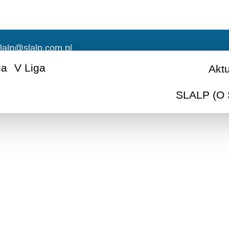
lalp@slalp.com.pl
ga
V Liga
Akt
SLALP (O 