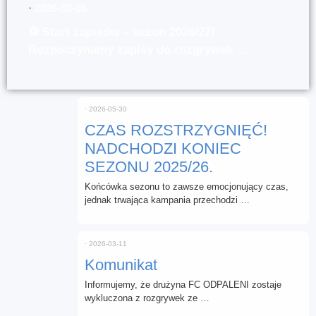
⋅
2026-08-05
⚽ Start zapisów – sezon 2026/27!
Rozpoczynamy zapisy do rozgrywek …
⋅
2026-05-30
CZAS ROZSTRZYGNIĘĆ!
NADCHODZI KONIEC
SEZONU 2025/26.
Końcówka sezonu to zawsze emocjonujący czas,
jednak trwająca kampania przechodzi …
⋅
2026-03-11
Komunikat
Informujemy, że drużyna FC ODPALENI zostaje
wykluczona z rozgrywek ze …