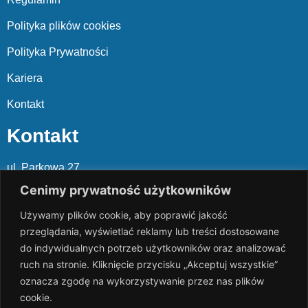
Polityka plików cookies
Polityka Prywatności
Kariera
Kontakt
Kontakt
ul. Parkowa 27
05-120 Legionowo
Cenimy prywatność użytkowników
Używamy plików cookie, aby poprawić jakość
Mail: slalp@slalp.com.pl
przeglądania, wyświetlać reklamy lub treści dostosowane
Telefon: 732 86
6 667 | 731 46
6 667
do indywidualnych potrzeb użytkowników oraz analizować
ruch na stronie. Kliknięcie przycisku „Akceptuj wszystkie”
KRS 00002
89744
oznacza zgodę na wykorzystywanie przez nas plików
NIP 536-18
3-07-25
cookie.
REGON 1411
65648