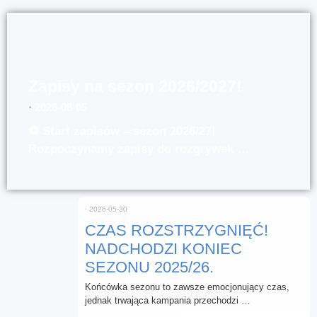
Zapisy na sezon 2026/2027!
⋅
2026-08-05
⚽ Start zapisów – sezon 2026/27!
Rozpoczynamy zapisy do rozgrywek …
⋅
2026-05-30
CZAS ROZSTRZYGNIĘĆ!
NADCHODZI KONIEC
SEZONU 2025/26.
Końcówka sezonu to zawsze emocjonujący czas,
jednak trwająca kampania przechodzi …