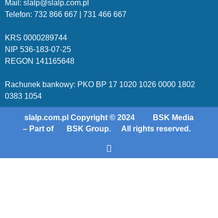
Mail: slalp@slalp.com.pl
Telefon: 732 86
6 667 | 731 46
6 667
KRS 00002
89744
NIP 536-18
3-07-25
REGON 1411
65648
Rachunek bankowy: PKO BP 17 10
20 10
26 00
00 18
02
038
3 1054
slalp.com.pl Copyright © 2024
BSK Media
– Part of
BSK Group.
All rights reserved.