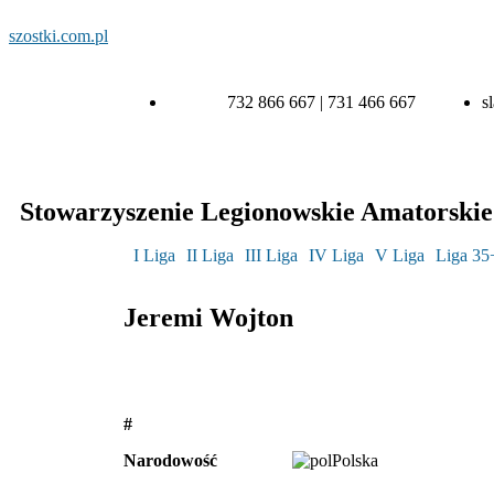
szostki.com.pl
732 866 667 | 731 466 667
s
Stowarzyszenie Legionowskie Amatorskie 
I Liga
II Liga
III Liga
IV Liga
V Liga
Liga 35
Jeremi Wojton
#
Narodowość
Polska