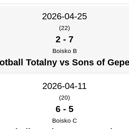
2026-04-25
(22)
2
-
7
Boisko B
otball Totalny vs Sons of Gepe
2026-04-11
(20)
6
-
5
Boisko C