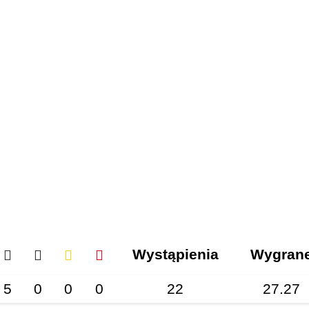
Wystąpienia
Wygran
5
0
0
0
22
27.27