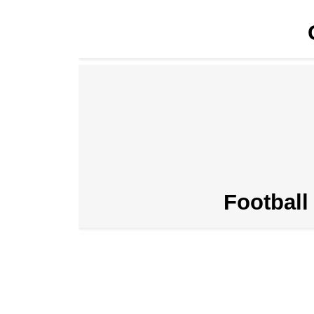
Football