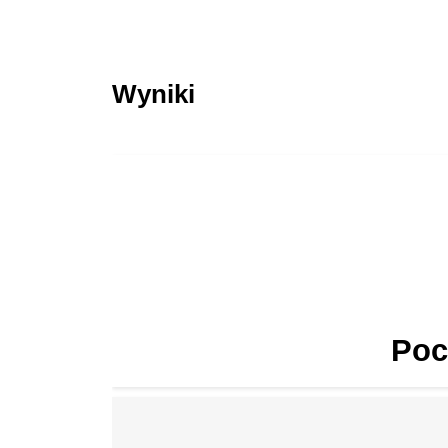
Wyniki
Poc