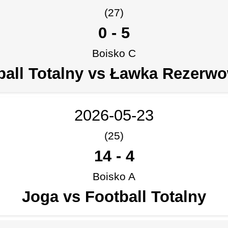
(27)
0
-
5
Boisko C
ball Totalny vs Ławka Rezerw
2026-05-23
(25)
14
-
4
Boisko A
Joga vs Football Totalny