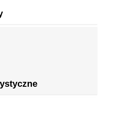
y
rystyczne