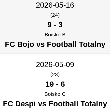
2026-05-16
(24)
9
-
3
Boisko B
FC Bojo vs Football Totalny
2026-05-09
(23)
19
-
6
Boisko C
FC Despi vs Football Totalny