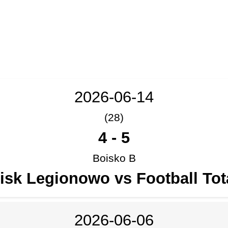
2026-06-14
(28)
4
-
5
Boisko B
isk Legionowo vs Football Tot
2026-06-06