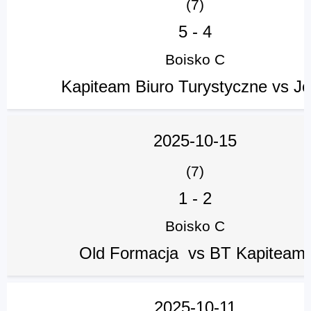
(7)
5
-
4
Boisko C
Kapiteam Biuro Turystyczne vs J
2025-10-15
(7)
1
-
2
Boisko C
Old Formacja vs BT Kapiteam
2025-10-11