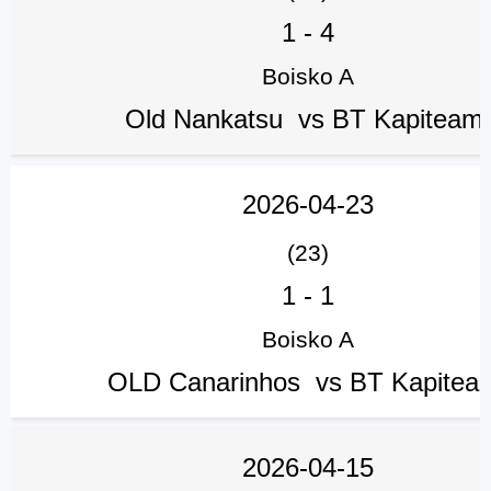
1
-
4
Boisko A
Old Nankatsu vs BT Kapiteam
2026-04-23
(23)
1
-
1
Boisko A
OLD Canarinhos vs BT Kapite
2026-04-15