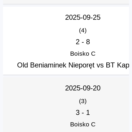
2025-09-25
(4)
2
-
8
Boisko C
Old Beniaminek Nieporęt vs BT Kap
2025-09-20
(3)
3
-
1
Boisko C