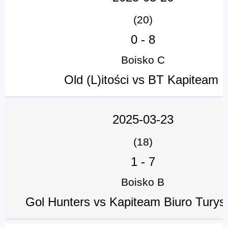
(20)
0
-
8
Boisko C
Old (L)itości vs BT Kapiteam
2025-03-23
(18)
1
-
7
Boisko B
Gol Hunters vs Kapiteam Biuro Turys