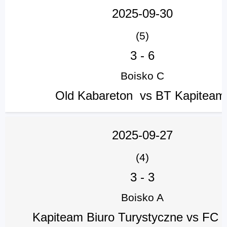
2025-09-30
(5)
3
-
6
Boisko C
Old Kabareton vs BT Kapitea
2025-09-27
(4)
3
-
3
Boisko A
Kapiteam Biuro Turystyczne vs FC 