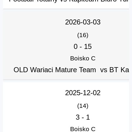
2026-03-03
(16)
0
-
15
Boisko C
OLD Wariaci Mature Team vs BT Ka
2025-12-02
(14)
3
-
1
Boisko C