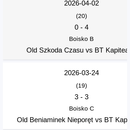
2026-04-02
(20)
0
-
4
Boisko B
Old Szkoda Czasu vs BT Kapite
2026-03-24
(19)
3
-
3
Boisko C
Old Beniaminek Nieporęt vs BT Kap