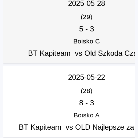
2025-05-28
(29)
5
-
3
Boisko C
BT Kapiteam vs Old Szkoda Cza
2025-05-22
(28)
8
-
3
Boisko A
BT Kapiteam vs OLD Najlepsze za