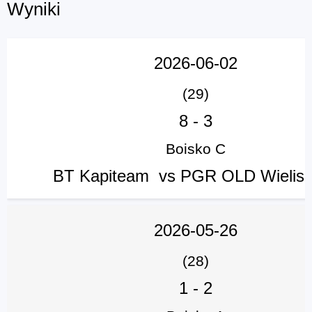
Wyniki
2026-06-02
(29)
8
-
3
Boisko C
BT Kapiteam vs PGR OLD Wielis
2026-05-26
(28)
1
-
2