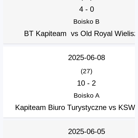
4
-
0
Boisko B
BT Kapiteam vs Old Royal Wielis
2025-06-08
(27)
10
-
2
Boisko A
Kapiteam Biuro Turystyczne vs KS
2025-06-05