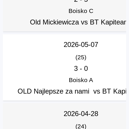
Boisko C
Old Mickiewicza vs BT Kapitea
2026-05-07
(25)
3
-
0
Boisko A
OLD Najlepsze za nami vs BT Kap
2026-04-28
(24)