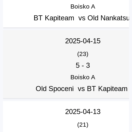
Boisko A
BT Kapiteam vs Old Nankatsu
2025-04-15
(23)
5
-
3
Boisko A
Old Spoceni vs BT Kapiteam
2025-04-13
(21)