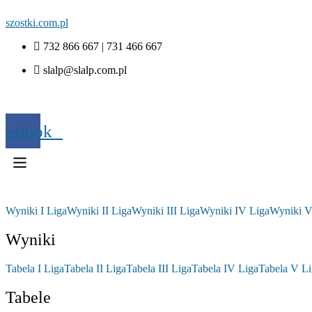
szostki.com.pl
732 866 667 | 731 466 667
slalp@slalp.com.pl
acebook
Wyniki I Liga
Wyniki II Liga
Wyniki III Liga
Wyniki IV Liga
Wyniki V
Wyniki
Tabela I Liga
Tabela II Liga
Tabela III Liga
Tabela IV Liga
Tabela V Li
Tabele