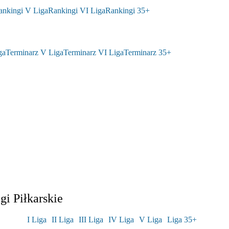
ankingi V Liga
Rankingi VI Liga
Rankingi 35+
ga
Terminarz V Liga
Terminarz VI Liga
Terminarz 35+
i Piłkarskie
I Liga
II Liga
III Liga
IV Liga
V Liga
Liga 35+