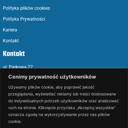
Polityka plików cookies
Polityka Prywatności
Kariera
Kontakt
Kontakt
ul. Parkowa 27
05-120 Legionowo
Cenimy prywatność użytkowników
Używamy plików cookie, aby poprawić jakość
Mail: slalp@slalp.com.pl
przeglądania, wyświetlać reklamy lub treści dostosowane
Telefon: 732 86
6 667 | 731 46
6 667
do indywidualnych potrzeb użytkowników oraz analizować
ruch na stronie. Kliknięcie przycisku „Akceptuj wszystkie”
KRS 00002
89744
oznacza zgodę na wykorzystywanie przez nas plików
NIP 536-18
3-07-25
cookie.
REGON 1411
65648