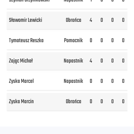
Szymon Grzymkowski
Napastnik
1
0
0
0
Sławomir Lewicki
Obrońca
4
0
0
0
Tymoteusz Reszka
Pomocnik
0
0
0
0
Zając Michał
Napastnik
4
0
0
0
Zyska Marcel
Napastnik
0
0
0
0
Zyska Marcin
Obrońca
0
0
0
0