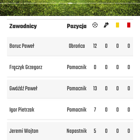
Zawodnicy
Pozycja
Boruc Paweł
Obrońca
12
0
0
0
Frączyk Grzegorz
Pomocnik
0
0
0
0
Gwóźdź Paweł
Pomocnik
13
0
0
0
Igor Pietrzak
Pomocnik
7
0
0
0
Jeremi Wojton
Napastnik
5
0
0
0