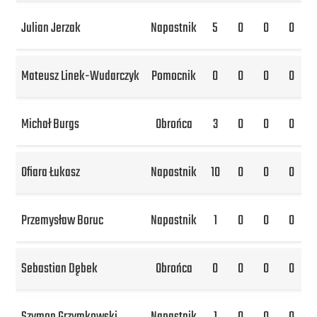
Julian Jerzak
Napastnik
5
0
0
0
Mateusz Linek-Wudarczyk
Pomocnik
0
0
0
0
Michał Burgs
Obrońca
3
0
0
0
Ofiara Łukasz
Napastnik
10
0
0
0
Przemysław Boruc
Napastnik
1
0
0
0
Sebastian Dębek
Obrońca
0
0
0
0