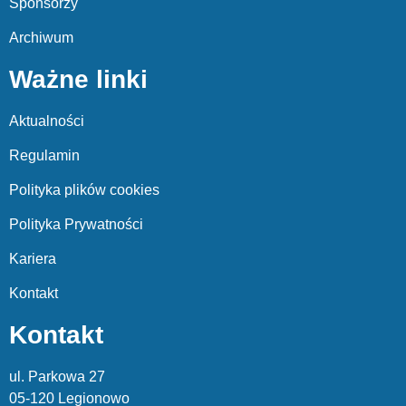
Sponsorzy
Archiwum
Ważne linki
Aktualności
Regulamin
Polityka plików cookies
Polityka Prywatności
Kariera
Kontakt
Kontakt
ul. Parkowa 27
05-120 Legionowo