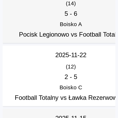
(14)
5
-
6
Boisko A
Pocisk Legionowo vs Football Total
2025-11-22
(12)
2
-
5
Boisko C
Football Totalny vs Ławka Rezerwow