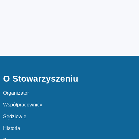
O Stowarzyszeniu
Organizator
Współpracownicy
Sędziowie
Historia