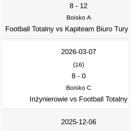
8
-
12
Boisko A
Football Totalny vs Kapiteam Biuro Tury
2026-03-07
(16)
8
-
0
Boisko C
Inżynierowie vs Football Totalny
2025-12-06