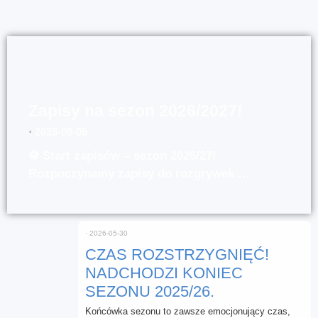
Zapisy na sezon 2026/2027!
⋅
2026-08-05
⚽ Start zapisów – sezon 2026/27!
Rozpoczynamy zapisy do rozgrywek …
⋅
2026-05-30
CZAS ROZSTRZYGNIĘĆ!
NADCHODZI KONIEC
SEZONU 2025/26.
Końcówka sezonu to zawsze emocjonujący czas,