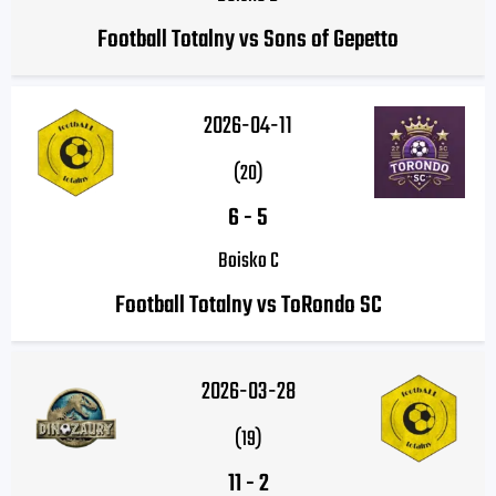
Football Totalny vs Sons of Gepetto
2026-04-11
(20)
6
-
5
Boisko C
Football Totalny vs ToRondo SC
2026-03-28
(19)
11
-
2