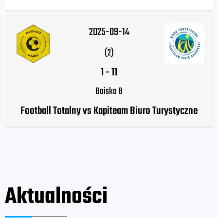
2025-09-14
(2)
1
-
11
Boisko B
Football Totalny vs Kapiteam Biuro Turystyczne
Aktualności