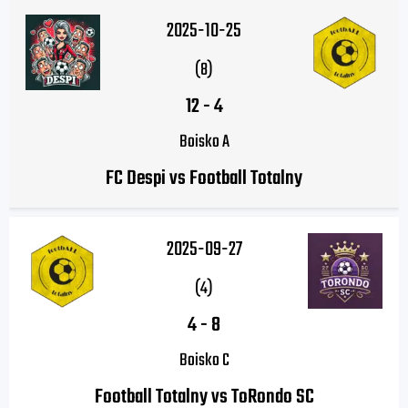
2025-10-25
(8)
12
-
4
Boisko A
FC Despi vs Football Totalny
2025-09-27
(4)
4
-
8
Boisko C
Football Totalny vs ToRondo SC