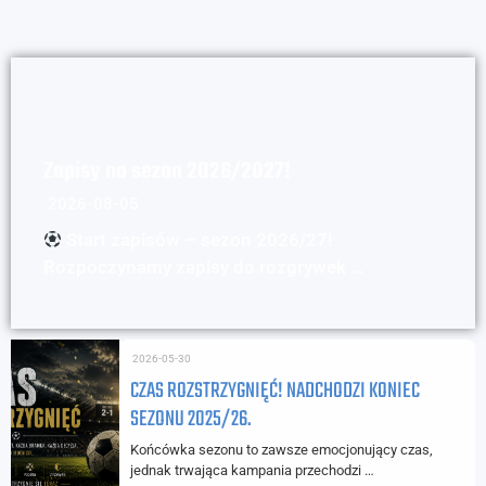
Zapisy na sezon 2026/2027!
2026-08-05
Start zapisów – sezon 2026/27!
Rozpoczynamy zapisy do rozgrywek …
2026-05-30
CZAS ROZSTRZYGNIĘĆ! NADCHODZI KONIEC
SEZONU 2025/26.
Końcówka sezonu to zawsze emocjonujący czas,
jednak trwająca kampania przechodzi …