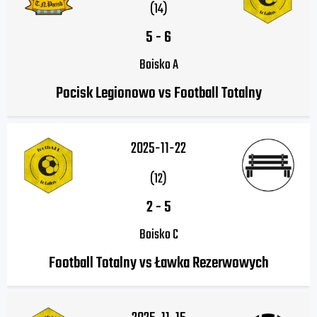
(14)
5
-
6
Boisko A
Pocisk Legionowo vs Football Totalny
2025-11-22
(12)
2
-
5
Boisko C
Football Totalny vs Ławka Rezerwowych