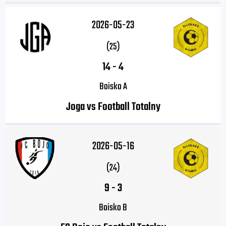
2026-05-23
(25)
14
-
4
Boisko A
Joga vs Football Totalny
2026-05-16
(24)
9
-
3
Boisko B