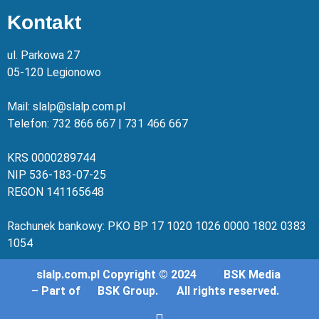
Kontakt
ul. Parkowa 27
05-120 Legionowo
Mail: slalp@slalp.com.pl
Telefon: 732 86
6 667 | 731 46
6 667
KRS 00002
89744
NIP 536-18
3-07-25
REGON 1411
65648
Rachunek bankowy: PKO BP 17 10
20 10
26 00
00 18
02 038
3
1054
slalp.com.pl Copyright © 2024
BSK Media
– Part of
BSK Group.
All rights reserved.