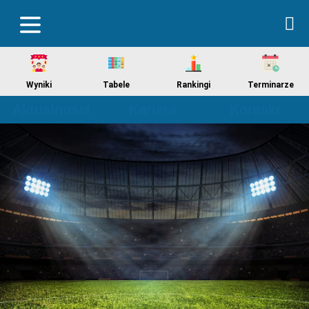
Wyniki
Tabele
Rankingi
Terminarze
Aktualności
Kariera
Kontakt