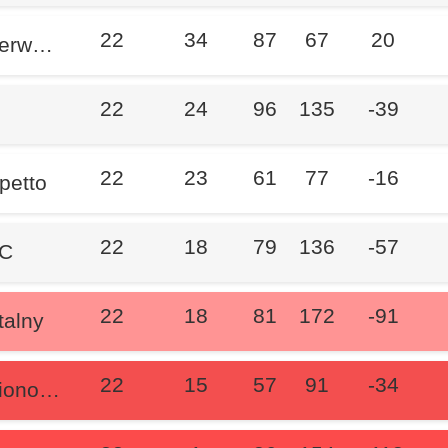
22
34
87
67
20
wych
22
24
96
135
-39
22
23
61
77
-16
petto
22
18
79
136
-57
SC
22
18
81
172
-91
talny
22
15
57
91
-34
onowo