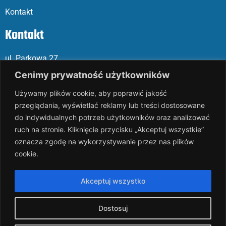
Kontakt
Kontakt
ul. Parkowa 27
05-120 Legionowo
Cenimy prywatność użytkowników
Używamy plików cookie, aby poprawić jakość
Mail: slalp@slalp.com.pl
przeglądania, wyświetlać reklamy lub treści dostosowane
Telefon: 732 86
6 667 | 731 46
6 667
do indywidualnych potrzeb użytkowników oraz analizować
ruch na stronie. Kliknięcie przycisku „Akceptuj wszystkie”
KRS 00002
89744
oznacza zgodę na wykorzystywanie przez nas plików
NIP 536-18
3-07-25
cookie.
REGON 1411
65648
Rachunek bankowy: PKO BP 17 10
20 10
26 00
00 18
02 038
3
Akceptuj wszystko
1054
Dostosuj
slalp.com.pl Copyright © 2024
BSK Media
– Part of
BSK Group.
All rights reserved.