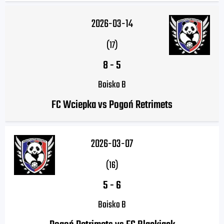
2026-03-14
(17)
8
-
5
Boisko B
FC Wciepka vs Pogoń Retrimets
2026-03-07
(16)
5
-
6
Boisko B