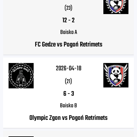
(23)
12
-
2
Boisko A
FC Gedze vs Pogoń Retrimets
2026-04-18
(21)
6
-
3
Boisko B
Olympic Zgon vs Pogoń Retrimets