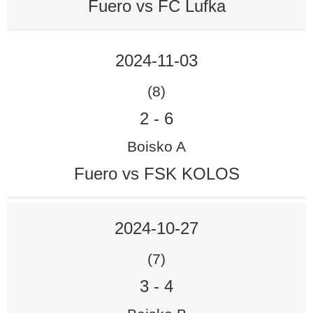
Fuero vs FC Lufka
2024-11-03
(8)
2
-
6
Boisko A
Fuero vs FSK KOLOS
2024-10-27
(7)
3
-
4