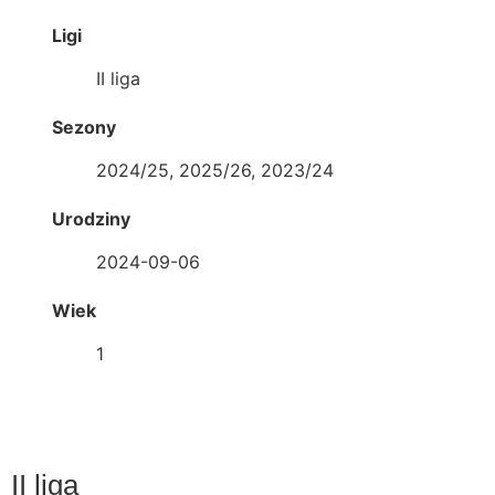
Ligi
II liga
Sezony
2024/25, 2025/26, 2023/24
Urodziny
2024-09-06
Wiek
1
II liga