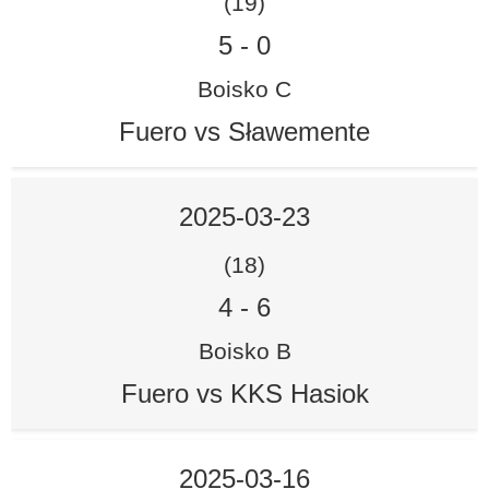
(19)
5
-
0
Boisko C
Fuero vs Sławemente
2025-03-23
(18)
4
-
6
Boisko B
Fuero vs KKS Hasiok
2025-03-16