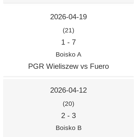
2026-04-19
(21)
1
-
7
Boisko A
PGR Wieliszew vs Fuero
2026-04-12
(20)
2
-
3
Boisko B