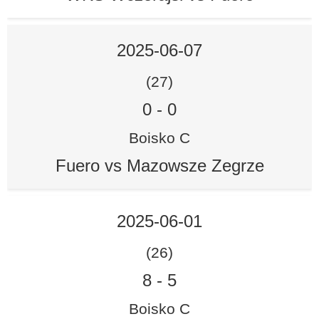
2025-06-07
(27)
0
-
0
Boisko C
Fuero vs Mazowsze Zegrze
2025-06-01
(26)
8
-
5
Boisko C