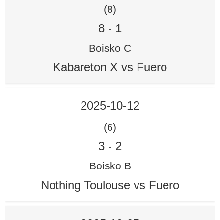
(8)
8
-
1
Boisko C
Kabareton X vs Fuero
2025-10-12
(6)
3
-
2
Boisko B
Nothing Toulouse vs Fuero