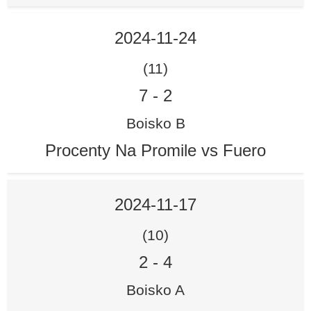
2024-11-24
(11)
7
-
2
Boisko B
Procenty Na Promile vs Fuero
2024-11-17
(10)
2
-
4
Boisko A