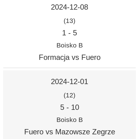
2024-12-08
(13)
1
-
5
Boisko B
Formacja vs Fuero
2024-12-01
(12)
5
-
10
Boisko B
Fuero vs Mazowsze Zegrze