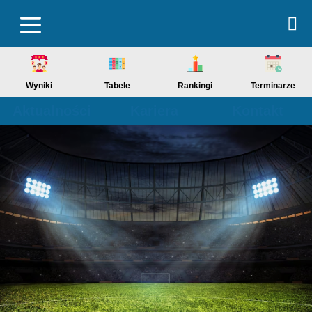
Wyniki
Tabele
Rankingi
Terminarze
Aktualności
Kariera
Kontakt