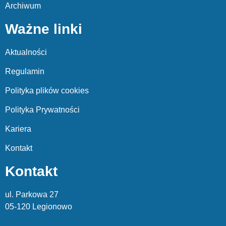
Archiwum
Ważne linki
Aktualności
Regulamin
Polityka plików cookies
Polityka Prywatności
Kariera
Kontakt
Kontakt
ul. Parkowa 27
05-120 Legionowo