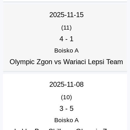
2025-11-15
(11)
4
-
1
Boisko A
Olympic Zgon vs Wariaci Lepsi Team
2025-11-08
(10)
3
-
5
Boisko A