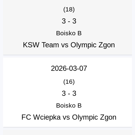
(18)
3
-
3
Boisko B
KSW Team vs Olympic Zgon
2026-03-07
(16)
3
-
3
Boisko B
FC Wciepka vs Olympic Zgon