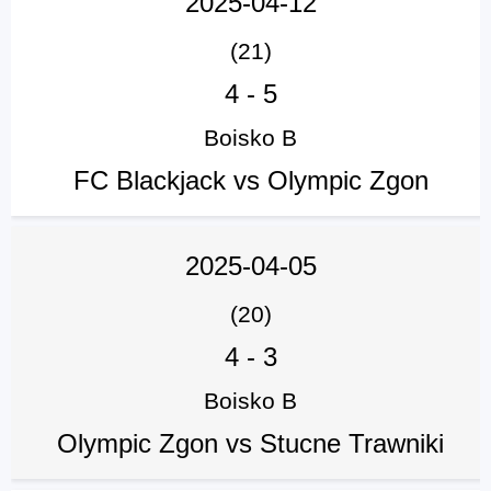
2025-04-12
(21)
4
-
5
Boisko B
FC Blackjack vs Olympic Zgon
2025-04-05
(20)
4
-
3
Boisko B
Olympic Zgon vs Stucne Trawniki