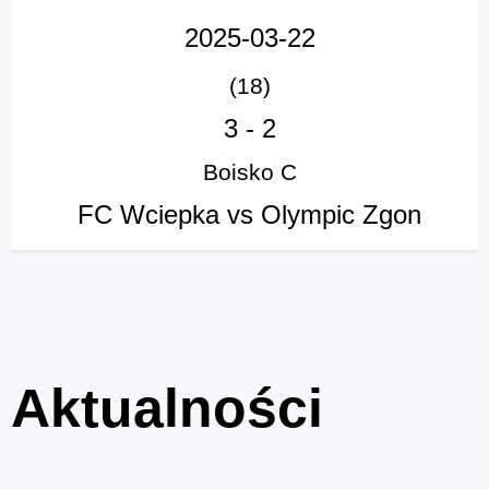
2025-03-22
(18)
3
-
2
Boisko C
FC Wciepka vs Olympic Zgon
Aktualności