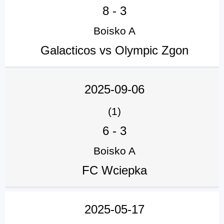
8
-
3
Boisko A
Galacticos vs Olympic Zgon
2025-09-06
(1)
6
-
3
Boisko A
FC Wciepka
2025-05-17