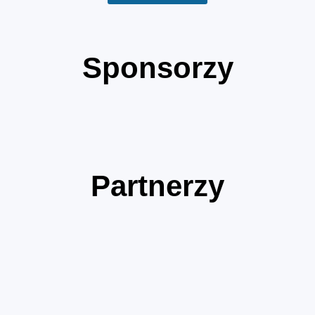
Sponsorzy
Partnerzy