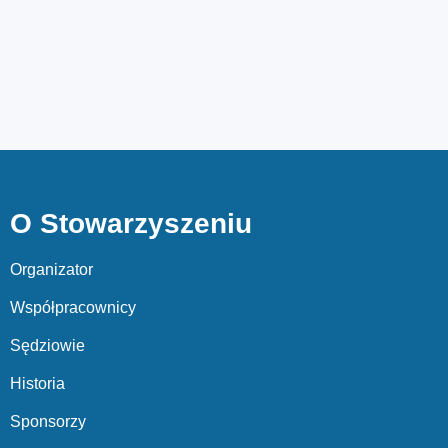
O Stowarzyszeniu
Organizator
Współpracownicy
Sędziowie
Historia
Sponsorzy