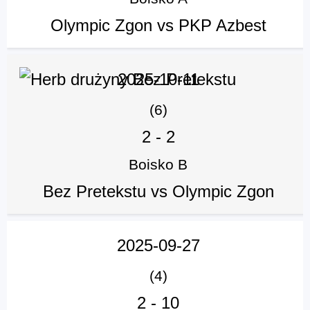
Olympic Zgon vs PKP Azbest
2025-10-11
(6)
2
-
2
Boisko B
Bez Pretekstu vs Olympic Zgon
2025-09-27
(4)
2
-
10