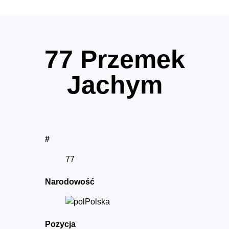
77
Przemek
Jachym
#
77
Narodowość
Polska
Pozycja