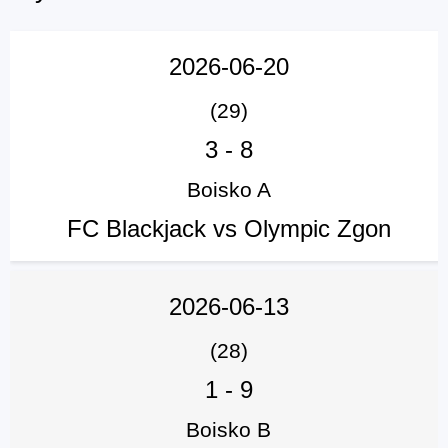
2026-06-20
(29)
3
-
8
Boisko A
FC Blackjack vs Olympic Zgon
2026-06-13
(28)
1
-
9
Boisko B