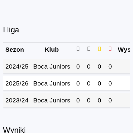
I liga
Sezon
Klub
Wyst
2024/25
Boca Juniors
0
0
0
0
2025/26
Boca Juniors
0
0
0
0
2023/24
Boca Juniors
0
0
0
0
Wyniki