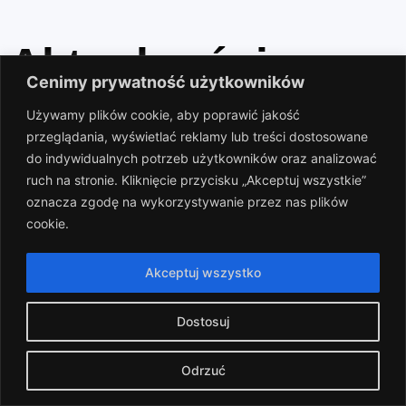
Aktualności
Cenimy prywatność użytkowników
Używamy plików cookie, aby poprawić jakość
przeglądania, wyświetlać reklamy lub treści dostosowane
do indywidualnych potrzeb użytkowników oraz analizować
ruch na stronie. Kliknięcie przycisku „Akceptuj wszystkie”
oznacza zgodę na wykorzystywanie przez nas plików
cookie.
Zapisy na sezon 2026/2027!
Akceptuj wszystko
⋅
2026-08-05
⚽ Start zapisów – sezon 2026/27!
Dostosuj
Rozpoczynamy zapisy do rozgrywek …
Odrzuć
⋅
2026-05-30