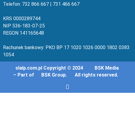
Telefon: 732 86
6 667 | 731 46
6 667
KRS 00002
89744
NIP 536-18
3-07-25
REGON 1411
65648
Rachunek bankowy: PKO BP 17 10
20 10
26 00
00 18
02 038
3
1054
slalp.com.pl Copyright © 2024
BSK Media
– Part of
BSK Group.
All rights reserved.