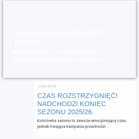
Zapisy na sezon 2026/2027!
⋅
2026-08-05
⚽ Start zapisów – sezon 2026/27!
Rozpoczynamy zapisy do rozgrywek …
⋅
2026-05-30
CZAS ROZSTRZYGNIĘĆ!
NADCHODZI KONIEC
SEZONU 2025/26.
Końcówka sezonu to zawsze emocjonujący czas,
jednak trwająca kampania przechodzi …