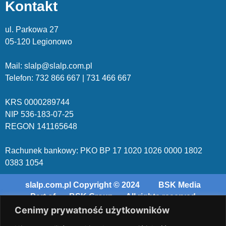
Kontakt
ul. Parkowa 27
05-120 Legionowo
Mail: slalp@slalp.com.pl
Telefon: 732 86
6 667 | 731 46
6 667
KRS 00002
89744
NIP 536-18
3-07-25
REGON 1411
65648
Rachunek bankowy: PKO BP 17 10
20 10
26 00
00 18
02
038
3 1054
slalp.com.pl Copyright © 2024
BSK Media
– Part of
BSK Group.
All rights reserved.
Cenimy prywatność użytkowników