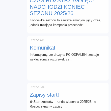
CZAS ROZSTRZYGNIĘĆ!
NADCHODZI KONIEC
SEZONU 2025/26.
Końcówka sezonu to zawsze emocjonujący czas,
jednak trwająca kampania przechodzi …
⋅
2026-03-11
Komunikat
Informujemy, że drużyna FC ODPALENI zostaje
wykluczona z rozgrywek ze …
⋅
2026-01-28
Zapisy start!
⚽ Start zapisów – runda wiosenna 2025/26! ☀️
Rozpoczynamy zapisy …