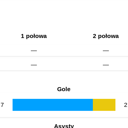
1 połowa
2 połowa
—
—
—
—
Gole
7
2
Asysty