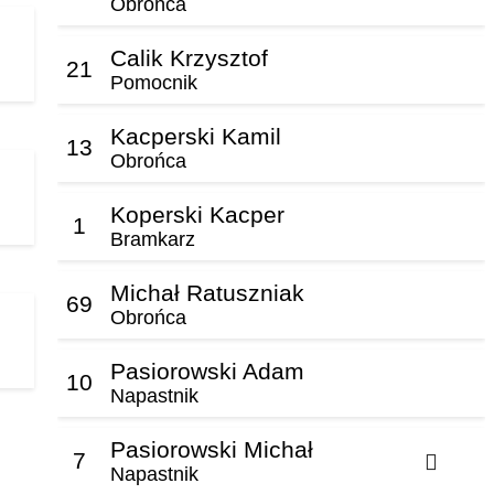
Obrońca
Calik Krzysztof
21
Pomocnik
Kacperski Kamil
13
Obrońca
Koperski Kacper
1
Bramkarz
Michał Ratuszniak
69
Obrońca
Pasiorowski Adam
10
Napastnik
Pasiorowski Michał
7
Napastnik