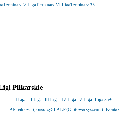
ga
Terminarz V Liga
Terminarz VI Liga
Terminarz 35+
igi Piłkarskie
I Liga
II Liga
III Liga
IV Liga
V Liga
Liga 35+
Aktualności
Sponsorzy
SLALP (O Stowarzyszeniu)
Kontakt