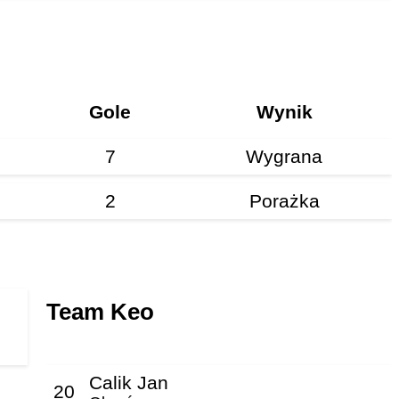
Gole
Wynik
7
Wygrana
2
Porażka
Team Keo
Calik Jan
20