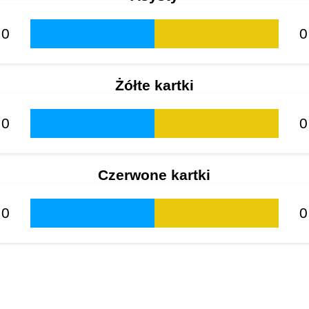
0
0
Żółte kartki
0
0
Czerwone kartki
0
0