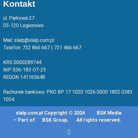
Kontakt
ul. Parkowa 27
05-120 Legionowo
Mail: slalp@slalp.com.pl
Telefon: 732 86
6 667 | 731 46
6 667
KRS 00002
89744
NIP 536-18
3-07-25
REGON 1411
65648
Rachunek bankowy: PKO BP 17 10
20 10
26 00
00 18
02 038
3
1054
slalp.com.pl Copyright © 2024
BSK Media
– Part of
BSK Group.
All rights reserved.