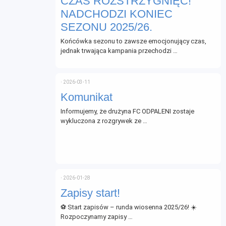
CZAS ROZSTRZYGNIĘĆ!
NADCHODZI KONIEC
SEZONU 2025/26.
Końcówka sezonu to zawsze emocjonujący czas,
jednak trwająca kampania przechodzi …
⋅
2026-03-11
Komunikat
Informujemy, że drużyna FC ODPALENI zostaje
wykluczona z rozgrywek ze …
⋅
2026-01-28
Zapisy start!
⚽ Start zapisów – runda wiosenna 2025/26! ☀️
Rozpoczynamy zapisy …