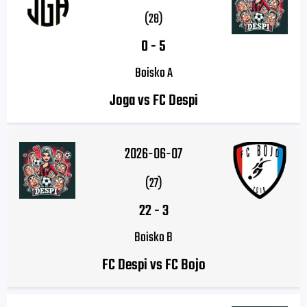
(28)
0
-
5
Boisko A
Joga vs FC Despi
2026-06-07
(27)
22
-
3
Boisko B
FC Despi vs FC Bojo