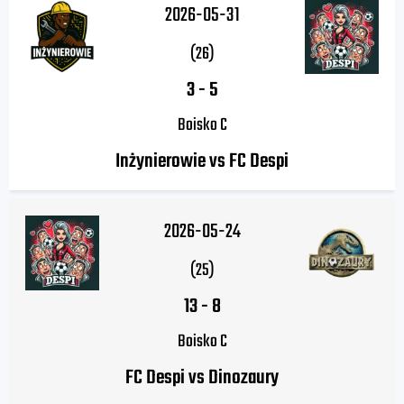
2026-05-31
(26)
3
-
5
Boisko C
Inżynierowie vs FC Despi
2026-05-24
(25)
13
-
8
Boisko C
FC Despi vs Dinozaury