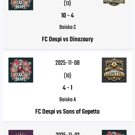
(13)
10
-
4
Boisko C
FC Despi vs Dinozaury
2025-11-08
(10)
4
-
1
Boisko A
FC Despi vs Sons of Gepetto