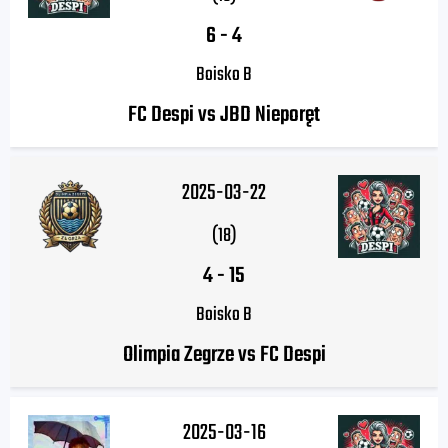
6
-
4
Boisko B
FC Despi vs JBD Nieporęt
2025-03-22
(18)
4
-
15
Boisko B
Olimpia Zegrze vs FC Despi
2025-03-16