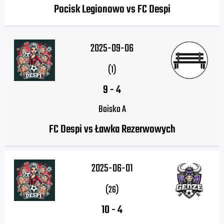
Pocisk Legionowo vs FC Despi
2025-09-06
(1)
9
-
4
Boisko A
FC Despi vs Ławka Rezerwowych
2025-06-01
(26)
10
-
4