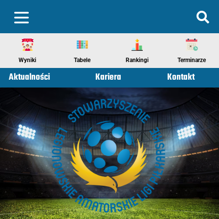
Wyniki
Tabele
Rankingi
Terminarze
Aktualności
Kariera
Kontakt