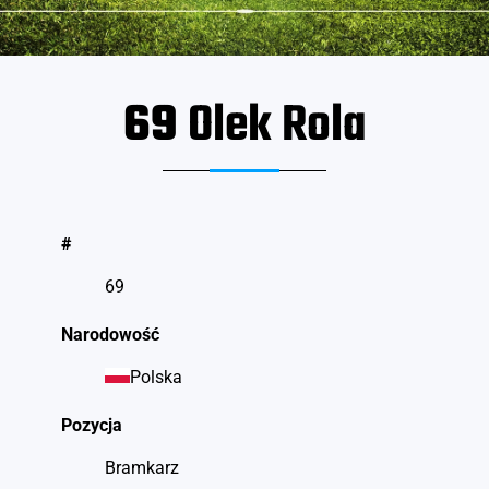
69
Olek Rola
#
69
Narodowość
Polska
Pozycja
Bramkarz