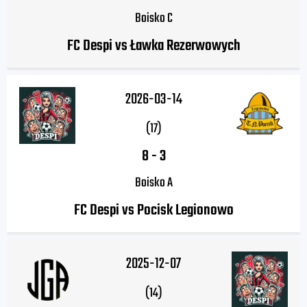
Boisko C
FC Despi vs Ławka Rezerwowych
2026-03-14
(17)
8
-
3
Boisko A
FC Despi vs Pocisk Legionowo
2025-12-07
(14)