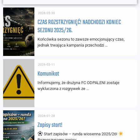
2026-05-30
CZAS ROZSTRZYGNIĘĆ! NADCHODZI KONIEC
SEZONU 2025/26.
Końcówka sezonu to zawsze emocjonujący czas,
jednak trwająca kampania przechodzi …
2026-03-11
Komunikat
Informujemy, że drużyna FC ODPALENI zostaje
wykluczona z rozgrywek ze …
2026-01-28
Zapisy start!
Start zapisów – runda wiosenna 2025/26!
Rozpoczynamy zapisy …