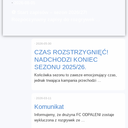
⋅
2026-08-05
⚽ Start zapisów – sezon 2026/27!
Rozpoczynamy zapisy do rozgrywek …
⋅
2026-05-30
CZAS ROZSTRZYGNIĘĆ!
NADCHODZI KONIEC
SEZONU 2025/26.
Końcówka sezonu to zawsze emocjonujący czas,
jednak trwająca kampania przechodzi …
⋅
2026-03-11
Komunikat
Informujemy, że drużyna FC ODPALENI zostaje
wykluczona z rozgrywek ze …