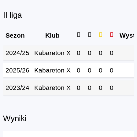
II liga
Sezon
Klub
Wystą
2024/25
Kabareton X
0
0
0
0
2025/26
Kabareton X
0
0
0
0
2023/24
Kabareton X
0
0
0
0
Wyniki