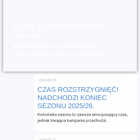
Zapisy na sezon 2026/2027!
⋅
2026-08-05
⚽ Start zapisów – sezon 2026/27!
Rozpoczynamy zapisy do rozgrywek …
⋅
2026-05-30
CZAS ROZSTRZYGNIĘĆ!
NADCHODZI KONIEC
SEZONU 2025/26.
Końcówka sezonu to zawsze emocjonujący czas,
jednak trwająca kampania przechodzi …
⋅
2026-03-11