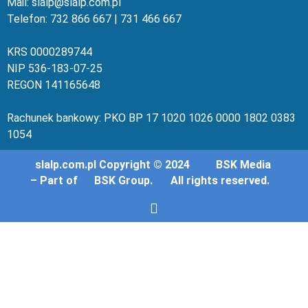
Mail: slalp@slalp.com.pl
Telefon: 732 86
6 667 | 731 46
6 667
KRS 00002
89744
NIP 536-18
3-07-25
REGON 1411
65648
Rachunek bankowy: PKO BP 17 10
20 10
26 00
00 18
02 038
3
1054
slalp.com.pl Copyright © 2024
BSK Media
– Part of
BSK Group.
All rights reserved.