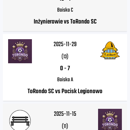
Boisko C
Inżynierowie vs ToRondo SC
2025-11-29
(13)
0
-
7
Boisko A
ToRondo SC vs Pocisk Legionowo
2025-11-15
(11)