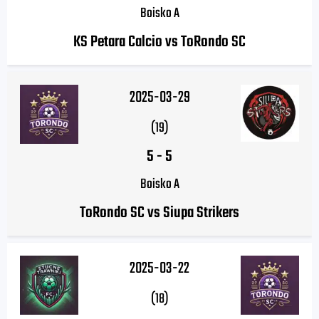
Boisko A
KS Petara Calcio vs ToRondo SC
2025-03-29
(19)
5
-
5
Boisko A
ToRondo SC vs Siupa Strikers
2025-03-22
(18)