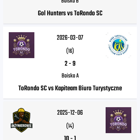
Boisko B
Gol Hunters vs ToRondo SC
2026-03-07
(16)
2
-
9
Boisko A
ToRondo SC vs Kapiteam Biuro Turystyczne
2025-12-06
(14)
10
-
1