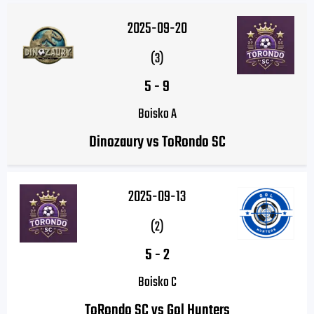
2025-09-20
(3)
5
-
9
Boisko A
Dinozaury vs ToRondo SC
2025-09-13
(2)
5
-
2
Boisko C
ToRondo SC vs Gol Hunters