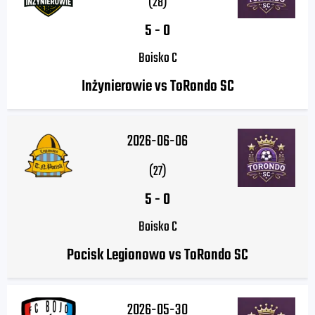
(28)
5
-
0
Boisko C
Inżynierowie vs ToRondo SC
2026-06-06
(27)
5
-
0
Boisko C
Pocisk Legionowo vs ToRondo SC
2026-05-30