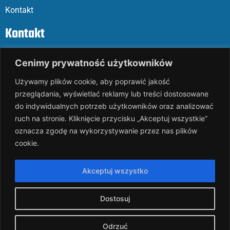
Kontakt
Kontakt
ul. Parkowa 27
Cenimy prywatność użytkowników
05-120 Legionowo
Używamy plików cookie, aby poprawić jakość
przeglądania, wyświetlać reklamy lub treści dostosowane
Mail: slalp@slalp.com.pl
do indywidualnych potrzeb użytkowników oraz analizować
Telefon: 732 86
6 667 | 731 46
6 667
ruch na stronie. Kliknięcie przycisku „Akceptuj wszystkie”
oznacza zgodę na wykorzystywanie przez nas plików
KRS 00002
89744
cookie.
NIP 536-18
3-07-25
REGON 1411
65648
Akceptuj wszystko
Rachunek bankowy: PKO BP 17 10
20 10
26 00
00 18
02 038
3
1054
Dostosuj
slalp.com.pl Copyright © 2024
BSK Media
Odrzuć
– Part of
BSK Group.
All rights reserved.