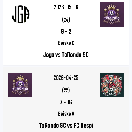
2026-05-16
(24)
9
-
2
Boisko C
Joga vs ToRondo SC
2026-04-25
(22)
7
-
16
Boisko A
ToRondo SC vs FC Despi