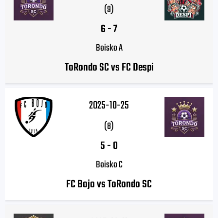
(9)
6
-
7
Boisko A
ToRondo SC vs FC Despi
2025-10-25
(8)
5
-
0
Boisko C
FC Bojo vs ToRondo SC