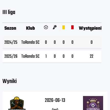
III liga
Sezon
Klub
Wystąpienia
2024/25
ToRondo SC
0
0
0
0
0
2025/26
ToRondo SC
1
0
0
0
22
Wyniki
2026-06-13