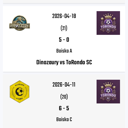
2026-04-18
(21)
5
-
0
Boisko A
Dinozaury vs ToRondo SC
2026-04-11
(20)
6
-
5
Boisko C