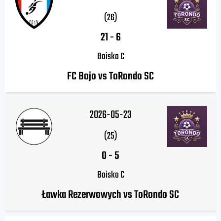
(26)
21
-
6
Boisko C
FC Bojo vs ToRondo SC
2026-05-23
(25)
0
-
5
Boisko C
Ławka Rezerwowych vs ToRondo SC