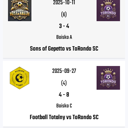
2025-10-11
(6)
3
-
4
Boisko A
Sons of Gepetto vs ToRondo SC
2025-09-27
(4)
4
-
8
Boisko C
Football Totalny vs ToRondo SC