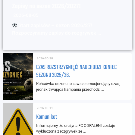
Zapisy na sezon 2026/2027!
2026-08-05
Start zapisów – sezon 2026/27!
Rozpoczynamy zapisy do rozgrywek …
2026-05-30
CZAS ROZSTRZYGNIĘĆ! NADCHODZI KONIEC
SEZONU 2025/26.
Końcówka sezonu to zawsze emocjonujący czas,
jednak trwająca kampania przechodzi …
2026-03-11
Komunikat
Informujemy, że drużyna FC ODPALENI zostaje
wykluczona z rozgrywek ze …