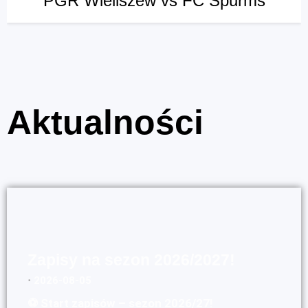
PGR Wieliszew vs FC Spurms
Aktualności
Zapisy na sezon 2026/2027!
⋅
2026-08-05
⚽ Start zapisów – sezon 2026/27!