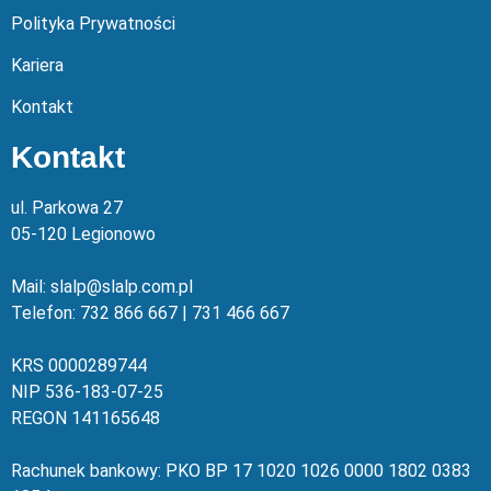
Polityka Prywatności
Kariera
Kontakt
Kontakt
ul. Parkowa 27
05-120 Legionowo
Mail: slalp@slalp.com.pl
Telefon: 732 86
6 667 | 731 46
6 667
KRS 00002
89744
NIP 536-18
3-07-25
REGON 1411
65648
Rachunek bankowy: PKO BP 17 10
20 10
26 00
00 18
02 038
3