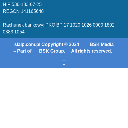
NIP 536-18
3-07-25
REGON 1411
65648
Rachunek bankowy: PKO BP 17 10
20 10
26 00
00 18
02
038
3 1054
slalp.com.pl Copyright © 2024
BSK Media
– Part of
BSK Group.
All rights reserved.