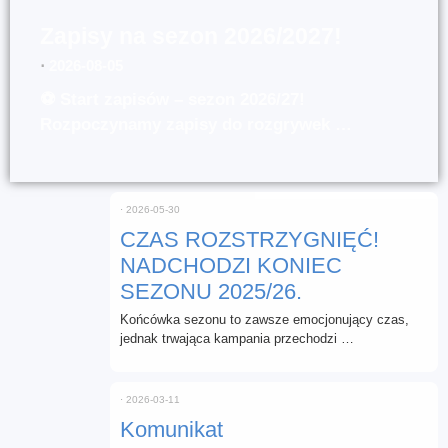
Zapisy na sezon 2026/2027!
⋅
2026-08-05
⚽ Start zapisów – sezon 2026/27!
Rozpoczynamy zapisy do rozgrywek …
⋅
2026-05-30
CZAS ROZSTRZYGNIĘĆ!
NADCHODZI KONIEC
SEZONU 2025/26.
Końcówka sezonu to zawsze emocjonujący czas,
jednak trwająca kampania przechodzi …
⋅
2026-03-11
Komunikat