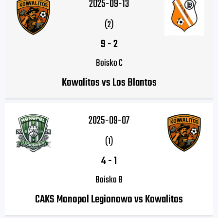
2025-09-13
(2)
9
-
2
Boisko C
Kowalitos vs Los Blantos
2025-09-07
(1)
4
-
1
Boisko B
CAKS Monopol Legionowo vs Kowalitos