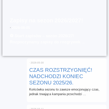
Zapisy na sezon 2026/2027!
⋅
2026-08-05
⚽ Start zapisów – sezon 2026/27!
Rozpoczynamy zapisy do rozgrywek …
⋅
2026-05-30
CZAS ROZSTRZYGNIĘĆ!
NADCHODZI KONIEC
SEZONU 2025/26.
Końcówka sezonu to zawsze emocjonujący czas,
jednak trwająca kampania przechodzi …
⋅
2026-03-11