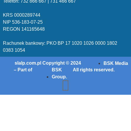
Telefon: 732 86
6 667 | 731 46
6 667
KRS 00002
89744
NIP 536-18
3-07-25
REGON 1411
65648
Rachunek bankowy: PKO BP 17 10
20 10
26 00
00 18
02
038
3 1054
slalp.com.pl Copyright © 2024
BSK Media
– Part of
BSK
All rights reserved.
Group.