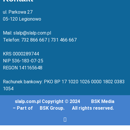
ul. Parkowa 27
05-120 Legionowo
Mail: slalp@slalp.com.pl
Telefon: 732 86
6 667 | 731 46
6 667
KRS 00002
89744
NIP 536-18
3-07-25
REGON 1411
65648
Rachunek bankowy: PKO BP 17 10
20 10
26 00
00 18
02 038
3
1054
slalp.com.pl Copyright © 2024
BSK Media
– Part of
BSK Group.
All rights reserved.