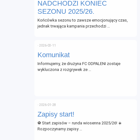
NADCHODZI KONIEC
SEZONU 2025/26.
Końcówka sezonu to zawsze emocjonujący czas,
jednak trwająca kampania przechodzi …
⋅
2026-03-11
Komunikat
Informujemy, że drużyna FC ODPALENI zostaje
wykluczona z rozgrywek ze …
⋅
2026-01-28
Zapisy start!
⚽ Start zapisów – runda wiosenna 2025/26! ☀️
Rozpoczynamy zapisy …