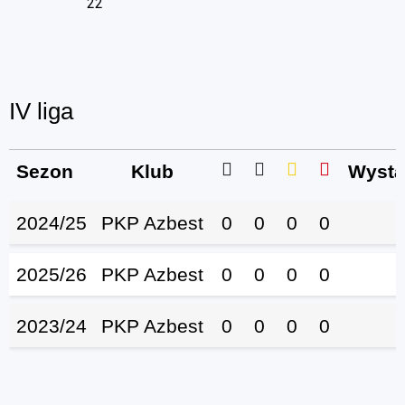
22
IV liga
Sezon
Klub
Wystą
2024/25
PKP Azbest
0
0
0
0
2025/26
PKP Azbest
0
0
0
0
1
2023/24
PKP Azbest
0
0
0
0