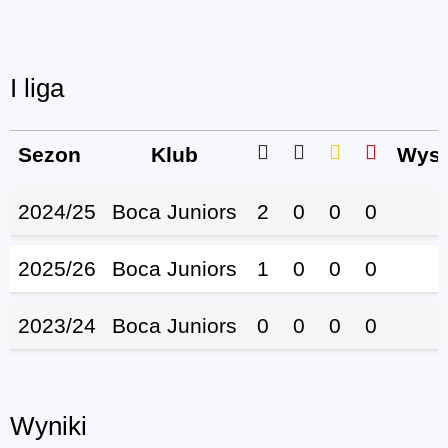
I liga
Sezon
Klub
Wyst
2024/25
Boca Juniors
2
0
0
0
2025/26
Boca Juniors
1
0
0
0
2023/24
Boca Juniors
0
0
0
0
Wyniki