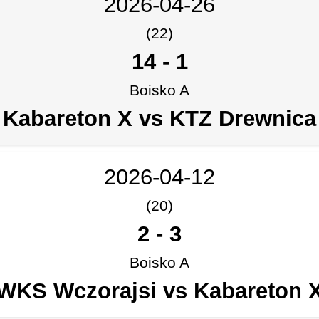
2026-04-26
(22)
14
-
1
Boisko A
Kabareton X vs KTZ Drewnica
2026-04-12
(20)
2
-
3
Boisko A
WKS Wczorajsi vs Kabareton 