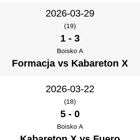
2026-03-29
(19)
1
-
3
Boisko A
Formacja vs Kabareton X
2026-03-22
(18)
5
-
0
Boisko A
Kabareton X vs Fuero