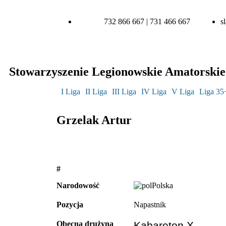
732 866 667 | 731 466 667
s
Stowarzyszenie Legionowskie Amatorskie 
I Liga
II Liga
III Liga
IV Liga
V Liga
Liga 35
Grzelak Artur
#
Narodowość
Polska
Pozycja
Napastnik
Obecna drużyna
Kabareton X