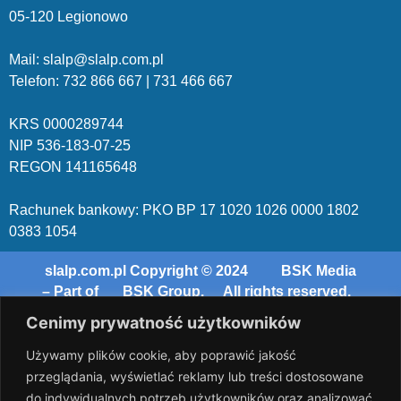
05-120 Legionowo
Mail: slalp@slalp.com.pl
Telefon: 732 86
6 667 | 731 46
6 667
KRS 00002
89744
NIP 536-18
3-07-25
REGON 1411
65648
Rachunek bankowy: PKO BP 17 10
20 10
26 00
00 18
02
038
3 1054
slalp.com.pl Copyright © 2024
BSK Media
– Part of
BSK Group.
All rights reserved.
Cenimy prywatność użytkowników
Używamy plików cookie, aby poprawić jakość
przeglądania, wyświetlać reklamy lub treści dostosowane
do indywidualnych potrzeb użytkowników oraz analizować