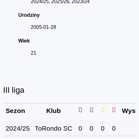
2024/25, 2025/26, 2023/24
Urodziny
2005-01-28
Wiek
21
III liga
Sezon
Klub
Wyst
2024/25
ToRondo SC
0
0
0
0