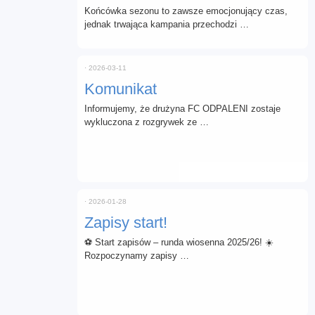
Końcówka sezonu to zawsze emocjonujący czas,
jednak trwająca kampania przechodzi …
⋅
2026-03-11
Komunikat
Informujemy, że drużyna FC ODPALENI zostaje
wykluczona z rozgrywek ze …
⋅
2026-01-28
Zapisy start!
⚽ Start zapisów – runda wiosenna 2025/26! ☀️
Rozpoczynamy zapisy …