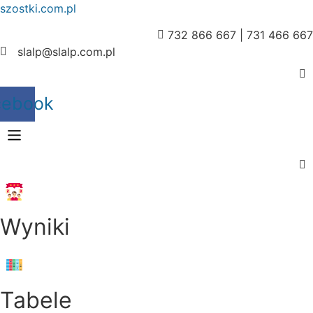
szostki.com.pl
732 866 667 | 731 466 667
slalp@slalp.com.pl
cebook
Menu
Wyniki
Menu
Tabele