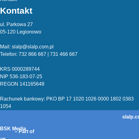
Kontakt
ul. Parkowa 27
05-120 Legionowo
Mail: slalp@slalp.com.pl
Telefon: 732 86
6 667 | 731 46
6 667
KRS 00002
89744
NIP 536-18
3-07-25
REGON 1411
65648
Rachunek bankowy: PKO BP 17 10
20 10
26 00
00 18
02 038
3
1054
slalp.
BSK Media
– Part of
up.