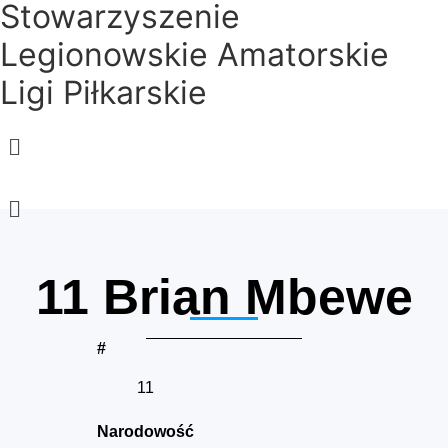
Stowarzyszenie
Legionowskie Amatorskie
Ligi Piłkarskie
Menu
Menu
11
Brian Mbewe
#
11
Narodowość