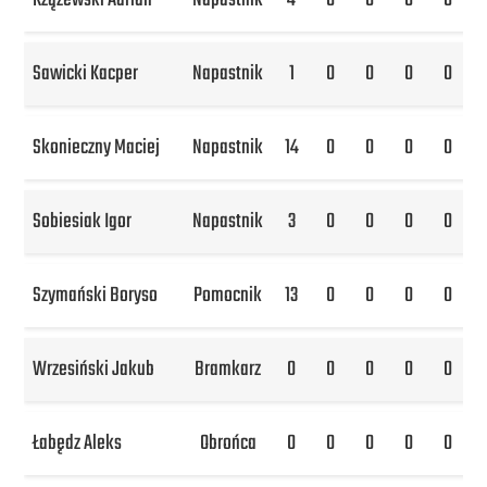
Rzążewski Adrian
Napastnik
4
0
0
0
0
Sawicki Kacper
Napastnik
1
0
0
0
0
Skonieczny Maciej
Napastnik
14
0
0
0
0
Sobiesiak Igor
Napastnik
3
0
0
0
0
Szymański Boryso
Pomocnik
13
0
0
0
0
Wrzesiński Jakub
Bramkarz
0
0
0
0
0
Łabędz Aleks
Obrońca
0
0
0
0
0