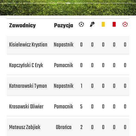
Zawodnicy
Pozycja
Kisielewicz Krystian
Napastnik
0
0
0
0
0
Kopczyński C Eryk
Pomocnik
0
0
0
0
0
Kotnarowski Tymon
Napastnik
1
0
0
0
0
Krasowski Oliwier
Pomocnik
5
0
0
0
0
Mateusz Zabjiak
Obrońca
2
0
0
0
0