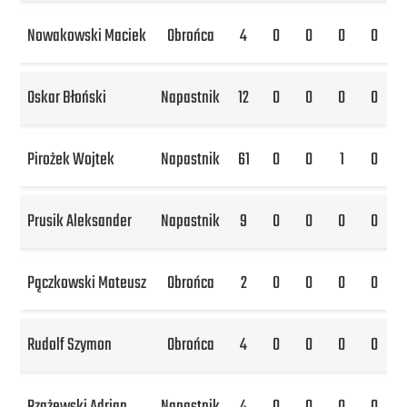
Nowakowski Maciek
Obrońca
4
0
0
0
0
Oskar Błoński
Napastnik
12
0
0
0
0
Pirożek Wojtek
Napastnik
61
0
0
1
0
Prusik Aleksander
Napastnik
9
0
0
0
0
Pączkowski Mateusz
Obrońca
2
0
0
0
0
Rudolf Szymon
Obrońca
4
0
0
0
0