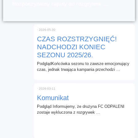
Rozpoczynamy zapisy do rozgrywek …
⋅
2026-05-30
CZAS ROZSTRZYGNIĘĆ!
NADCHODZI KONIEC
SEZONU 2025/26.
PodglądKońcówka sezonu to zawsze emocjonujący
czas, jednak trwająca kampania przechodzi …
⋅
2026-03-11
Komunikat
Podgląd Informujemy, że drużyna FC ODPALENI
zostaje wykluczona z rozgrywek …