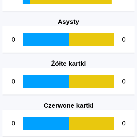
Asysty
0
0
Żółte kartki
0
0
Czerwone kartki
0
0