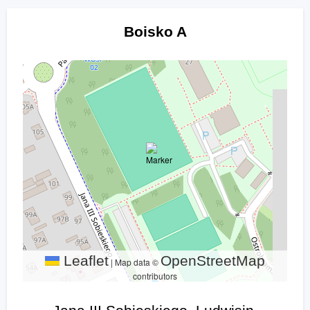
Boisko A
Leaflet
OpenStreetMap
|
Map data ©
contributors