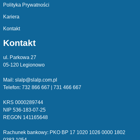
Polityka Prywatności
Kariera
Kontakt
Kontakt
ul. Parkowa 27
05-120 Legionowo
Mail: slalp@slalp.com.pl
Telefon: 732 86
6 667 | 731 46
6 667
KRS 00002
89744
NIP 536-18
3-07-25
REGON 1411
65648
Rachunek bankowy: PKO BP 17 10
20 10
26 00
00 18
02
038
3 1054