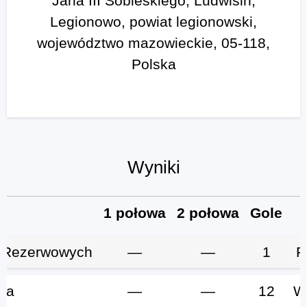
Jana III Sobieskiego, Ludwisin,
Legionowo, powiat legionowski,
województwo mazowieckie, 05-118,
Polska
Wyniki
1 połowa
2 połowa
Gole
 Rezerwowych
—
—
1
P
ka
—
—
12
W