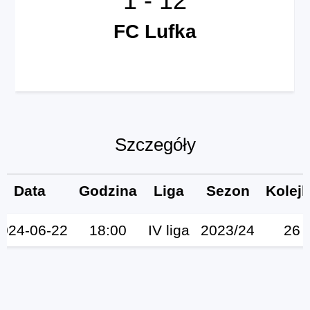
FC Lufka
Szczegóły
Data
Godzina
Liga
Sezon
Kolej
024-06-22
18:00
IV liga
2023/24
26