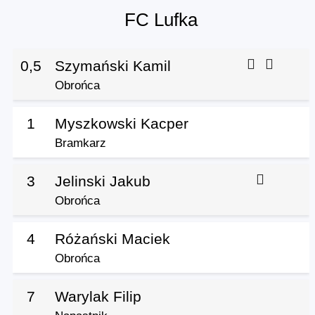
FC Lufka
0,5
Szymański Kamil
Obrońca
1
Myszkowski Kacper
Bramkarz
3
Jelinski Jakub
Obrońca
4
Różański Maciek
Obrońca
7
Warylak Filip