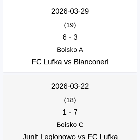
2026-03-29
(19)
6
-
3
Boisko A
FC Lufka vs Bianconeri
2026-03-22
(18)
1
-
7
Boisko C
Junit Legionowo vs FC Lufka