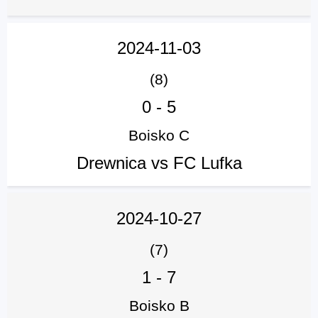
2024-11-03
(8)
0
-
5
Boisko C
Drewnica vs FC Lufka
2024-10-27
(7)
1
-
7
Boisko B