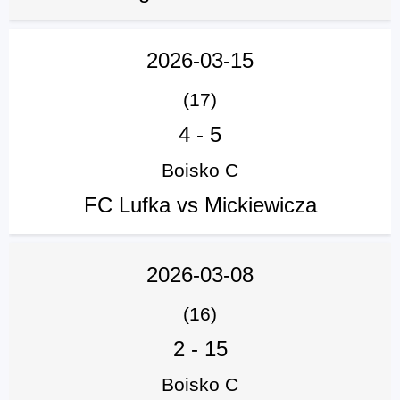
2026-03-15
(17)
4
-
5
Boisko C
FC Lufka vs Mickiewicza
2026-03-08
(16)
2
-
15
Boisko C