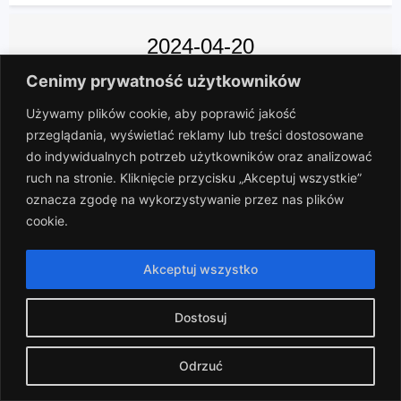
2024-04-20
Cenimy prywatność użytkowników
(18)
Używamy plików cookie, aby poprawić jakość
2
-
4
przeglądania, wyświetlać reklamy lub treści dostosowane
Boisko A
do indywidualnych potrzeb użytkowników oraz analizować
ruch na stronie. Kliknięcie przycisku „Akceptuj wszystkie”
PKP Azbest vs FC Lufka
oznacza zgodę na wykorzystywanie przez nas plików
cookie.
2024-03-23
Akceptuj wszystko
(15)
Dostosuj
2
-
2
Odrzuć
Boisko B