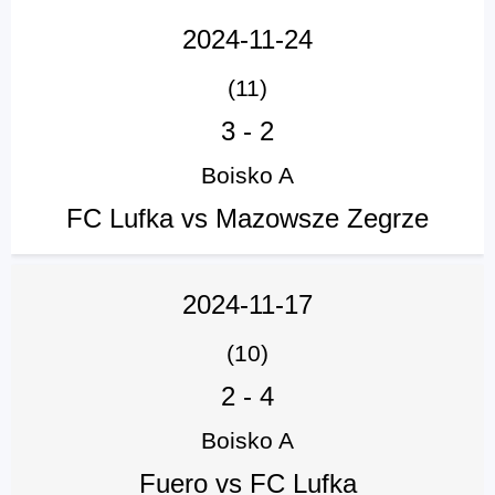
2024-11-24
(11)
3
-
2
Boisko A
FC Lufka vs Mazowsze Zegrze
2024-11-17
(10)
2
-
4
Boisko A
Fuero vs FC Lufka