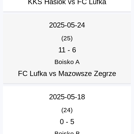
KKS Hasiok vs FC Lufka
2025-05-24
(25)
11
-
6
Boisko A
FC Lufka vs Mazowsze Zegrze
2025-05-18
(24)
0
-
5
Boisko B