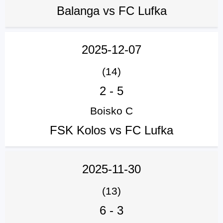
Balanga vs FC Lufka
2025-12-07
(14)
2
-
5
Boisko C
FSK Kolos vs FC Lufka
2025-11-30
(13)
6
-
3