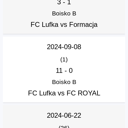
3
-
1
Boisko B
FC Lufka vs Formacja
2024-09-08
(1)
11
-
0
Boisko B
FC Lufka vs FC ROYAL
2024-06-22
(26)