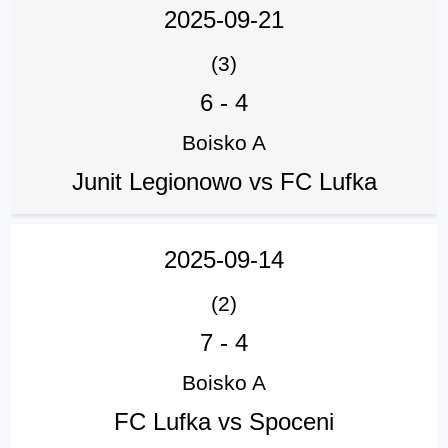
2025-09-21
(3)
6
-
4
Boisko A
Junit Legionowo vs FC Lufka
2025-09-14
(2)
7
-
4
Boisko A
FC Lufka vs Spoceni