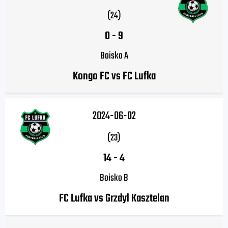
(24)
0
-
9
Boisko A
Kongo FC vs FC Lufka
2024-06-02
(23)
14
-
4
Boisko B
FC Lufka vs Grzdyl Kasztelan