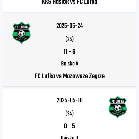
KKS Hasiok vs FC Lufka
2025-05-24
(25)
11
-
6
Boisko A
FC Lufka vs Mazowsze Zegrze
2025-05-18
(24)
0
-
5
Boisko B