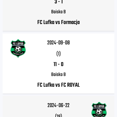
3
-
1
Boisko B
FC Lufka vs Formacja
2024-09-08
(1)
11
-
0
Boisko B
FC Lufka vs FC ROYAL
2024-06-22
(26)