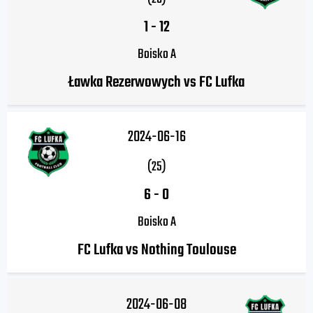
1
-
12
Boisko A
Ławka Rezerwowych vs FC Lufka
2024-06-16
(25)
6
-
0
Boisko A
FC Lufka vs Nothing Toulouse
2024-06-08