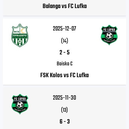
Balanga vs FC Lufka
2025-12-07
(14)
2
-
5
Boisko C
FSK Kolos vs FC Lufka
2025-11-30
(13)
6
-
3