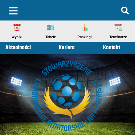
Wyniki
Tabele
Rankingi
Terminarze
Aktualności
Kariera
Kontakt