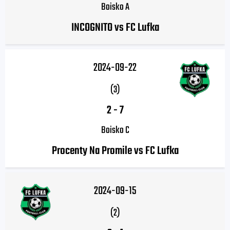
Boisko A
INCOGNITO vs FC Lufka
2024-09-22
(3)
2
-
7
Boisko C
Procenty Na Promile vs FC Lufka
2024-09-15
(2)