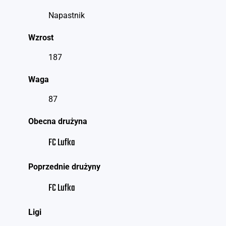
Napastnik
Wzrost
187
Waga
87
Obecna drużyna
FC Lufka
Poprzednie drużyny
FC Lufka
Ligi