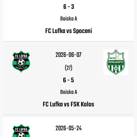
6
-
3
Boisko A
FC Lufka vs Spoceni
2026-06-07
(27)
6
-
5
Boisko A
FC Lufka vs FSK Kolos
2026-05-24