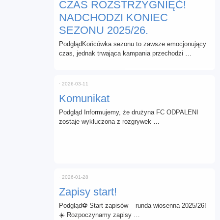
CZAS ROZSTRZYGNIĘĆ!
NADCHODZI KONIEC
SEZONU 2025/26.
PodglądKońcówka sezonu to zawsze emocjonujący
czas, jednak trwająca kampania przechodzi …
⋅
2026-03-11
Komunikat
Podgląd Informujemy, że drużyna FC ODPALENI
zostaje wykluczona z rozgrywek …
⋅
2026-01-28
Zapisy start!
Podgląd⚽ Start zapisów – runda wiosenna 2025/26!
☀️ Rozpoczynamy zapisy …