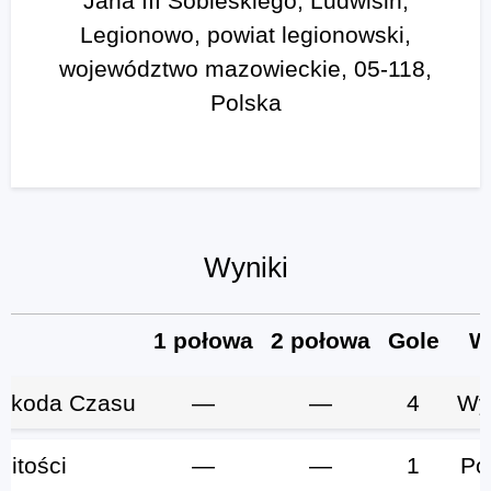
Jana III Sobieskiego, Ludwisin,
Legionowo, powiat legionowski,
województwo mazowieckie, 05-118,
Polska
Wyniki
1 połowa
2 połowa
Gole
W
Szkoda Czasu
—
—
4
Wy
)itości
—
—
1
Po