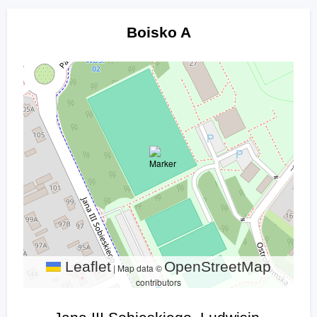
Boisko A
Leaflet
OpenStreetMap
|
Map data ©
contributors