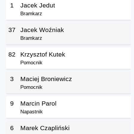
1
Jacek Jedut
Bramkarz
37
Jacek Woźniak
Bramkarz
82
Krzysztof Kutek
Pomocnik
3
Maciej Broniewicz
Pomocnik
9
Marcin Parol
Napastnik
6
Marek Czapliński