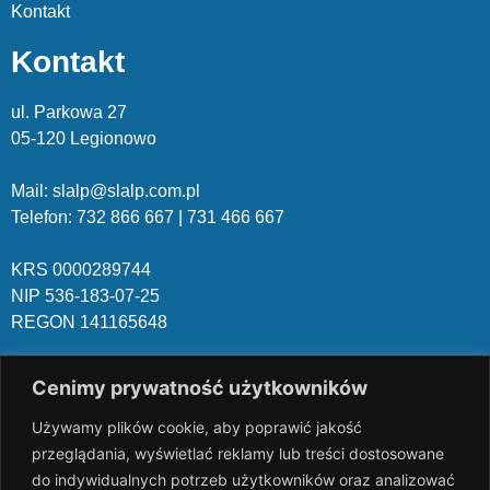
Kontakt
Kontakt
ul. Parkowa 27
05-120 Legionowo
Mail: slalp@slalp.com.pl
Telefon: 732 86
6 667 | 731 46
6 667
KRS 00002
89744
NIP 536-18
3-07-25
REGON 1411
65648
Rachunek bankowy: PKO BP 17 10
20 10
26 00
00 18
02
Cenimy prywatność użytkowników
038
3 1054
Używamy plików cookie, aby poprawić jakość
slalp.com.pl Copyright © 2024
BSK Media
przeglądania, wyświetlać reklamy lub treści dostosowane
– Part of
BSK Group.
All rights reserved.
do indywidualnych potrzeb użytkowników oraz analizować