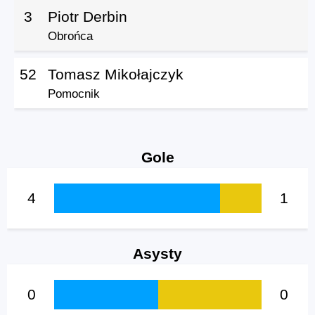
3
Piotr Derbin
Obrońca
52
Tomasz Mikołajczyk
Pomocnik
Gole
4
1
Asysty
0
0