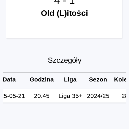
Old (L)itości
Szczegóły
Data
Godzina
Liga
Sezon
Kole
25-05-21
20:45
Liga 35+
2024/25
28