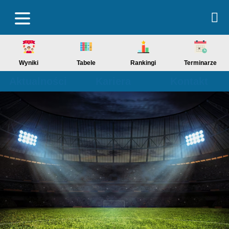
Wyniki
Tabele
Rankingi
Terminarze
Aktualności
Kariera
Kontakt