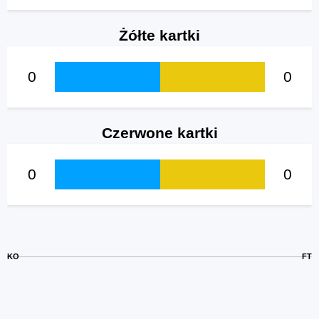
Żółte kartki
0
0
Czerwone kartki
0
0
KO
FT