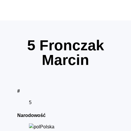
5
Fronczak
Marcin
#
5
Narodowość
Polska