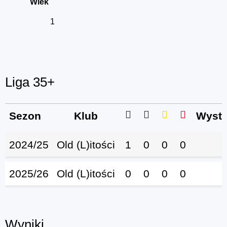
Wiek
1
Liga 35+
Sezon
Klub
Wystą
2024/25
Old (L)itości
1
0
0
0
2025/26
Old (L)itości
0
0
0
0
Wyniki