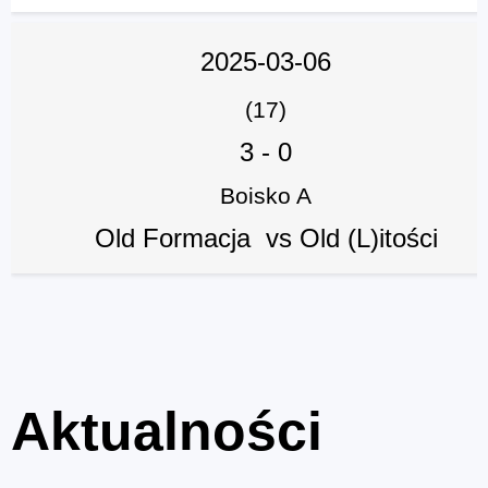
2025-03-06
(17)
3
-
0
Boisko A
Old Formacja vs Old (L)itości
Aktualności