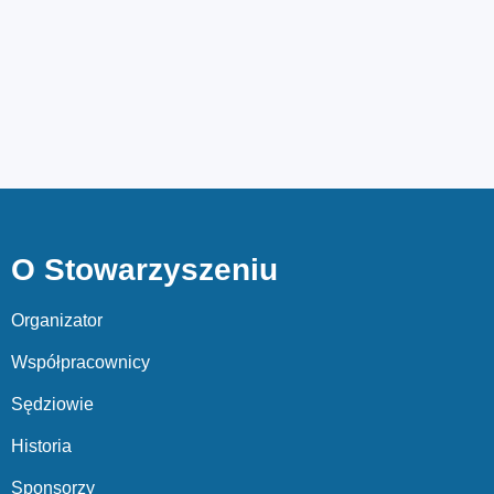
O Stowarzyszeniu
Organizator
Współpracownicy
Sędziowie
Historia
Sponsorzy