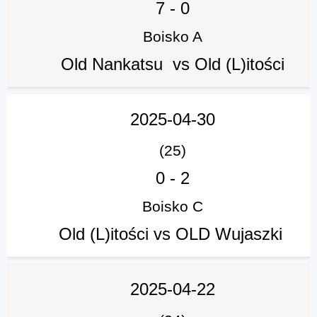
7
-
0
Boisko A
Old Nankatsu vs Old (L)itości
2025-04-30
(25)
0
-
2
Boisko C
Old (L)itości vs OLD Wujaszki
2025-04-22