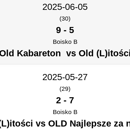
2025-06-05
(30)
9
-
5
Boisko B
Old Kabareton vs Old (L)itośc
2025-05-27
(29)
2
-
7
Boisko B
(L)itości vs OLD Najlepsze za