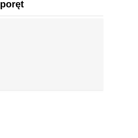
eporęt