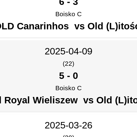
6
-
3
Boisko C
LD Canarinhos vs Old (L)itoś
2025-04-09
(22)
5
-
0
Boisko C
 Royal Wieliszew vs Old (L)it
2025-03-26