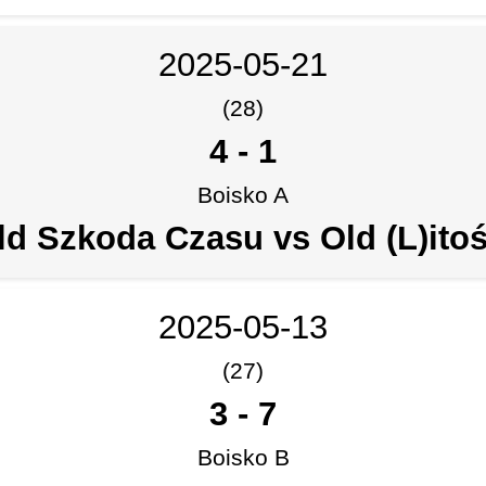
2025-05-21
(28)
4
-
1
Boisko A
ld Szkoda Czasu vs Old (L)itoś
2025-05-13
(27)
3
-
7
Boisko B