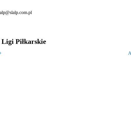
lalp@slalp.com.pl
Ligi Piłkarskie
+
A