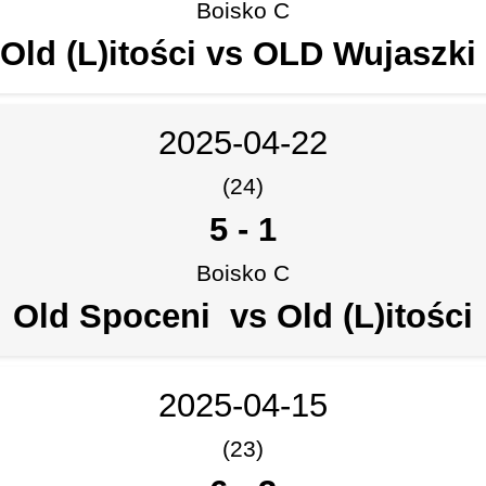
Boisko C
Old (L)itości vs OLD Wujaszki
2025-04-22
(24)
5
-
1
Boisko C
Old Spoceni vs Old (L)itości
2025-04-15
(23)