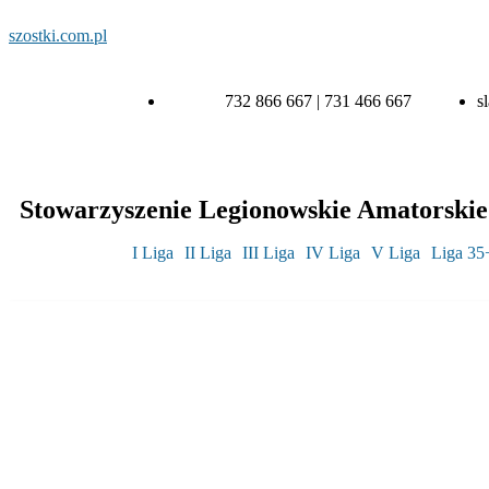
szostki.com.pl
732 866 667 | 731 466 667
s
Stowarzyszenie Legionowskie Amatorskie 
I Liga
II Liga
III Liga
IV Liga
V Liga
Liga 35