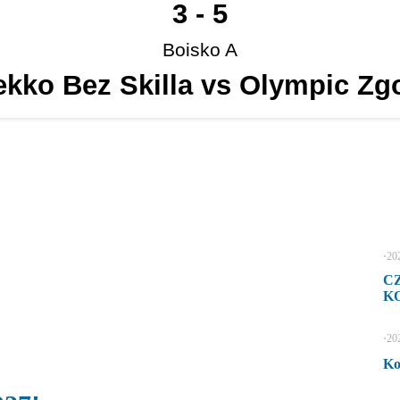
3
-
5
Boisko A
ekko Bez Skilla vs Olympic Zg
⋅
20
C
KO
⋅
20
Ko