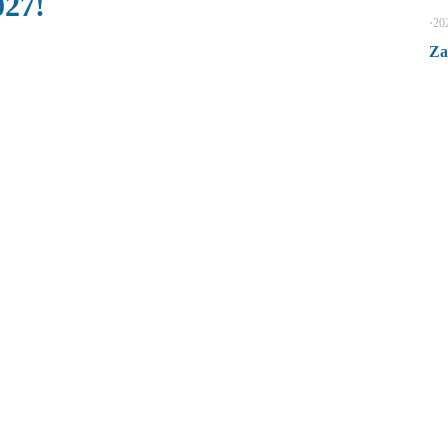
027!
⋅
20
Za