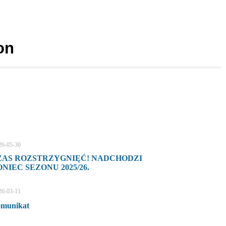
on
26-05-30
ZAS ROZSTRZYGNIĘĆ! NADCHODZI
NIEC SEZONU 2025/26.
26-03-11
munikat