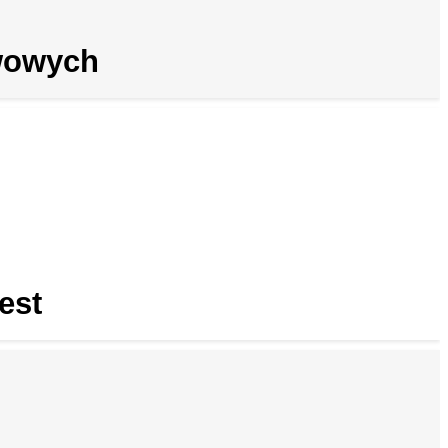
wowych
est