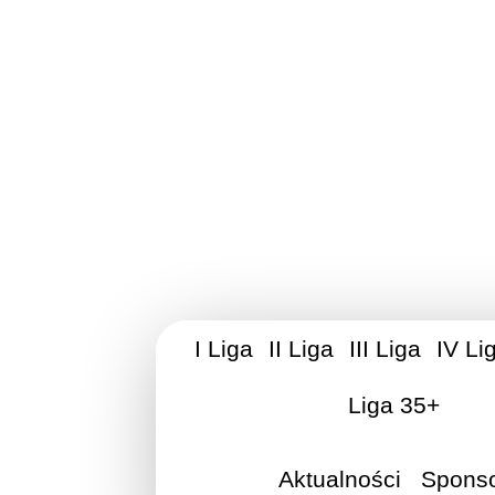
Stowarzyszen
I Liga
II Liga
III Liga
IV Li
Liga 35+
Aktualności
Spons