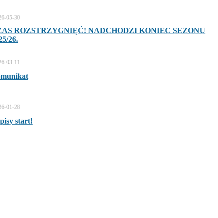
26-05-30
ZAS ROZSTRZYGNIĘĆ! NADCHODZI KONIEC SEZONU
25/26.
26-03-11
munikat
26-01-28
pisy start!