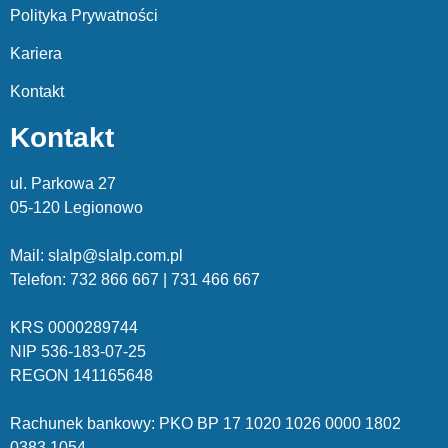
Polityka Prywatności
Kariera
Kontakt
Kontakt
ul. Parkowa 27
05-120 Legionowo
Mail: slalp@slalp.com.pl
Telefon: 732 86
6 667 | 731 46
6 667
KRS 00002
89744
NIP 536-18
3-07-25
REGON 1411
65648
Rachunek bankowy: PKO BP 17 10
20 10
26 00
00 18
02
038
3 1054